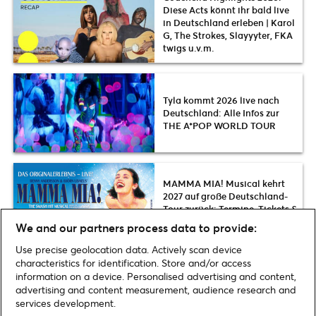
Diese Acts könnt ihr bald live
in Deutschland erleben | Karol
G, The Strokes, Slayyyter, FKA
twigs u.v.m.
Tyla kommt 2026 live nach
Deutschland: Alle Infos zur
THE A*POP WORLD TOUR
MAMMA MIA! Musical kehrt
2027 auf große Deutschland-
Tour zurück: Termine, Tickets &
Infos zum Vorverkauf
We and our partners process data to provide:
Use precise geolocation data. Actively scan device
characteristics for identification. Store and/or access
information on a device. Personalised advertising and content,
advertising and content measurement, audience research and
Home
»
Sport
»
Ticketmaster-Studie zeigt: Deutsche Reisebereitschaft für
services development.
internationalen Live-Sport ist sehr hoch