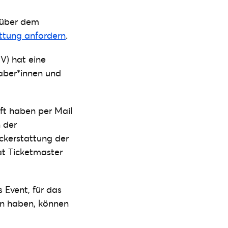
nüber dem
attung anfordern
.
V) hat eine
haber*innen und
uft haben per Mail
 der
ckerstattung der
at Ticketmaster
s Event, für das
en haben, können