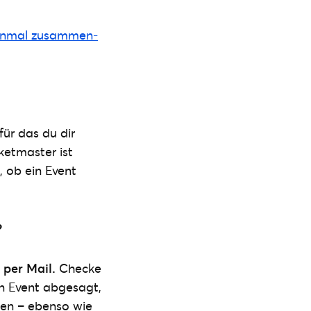
einmal zusammen­
für das du dir
ketmaster ist
, ob ein Event
?
 per Mail.
Checke
n Event abgesagt,
egen – ebenso wie