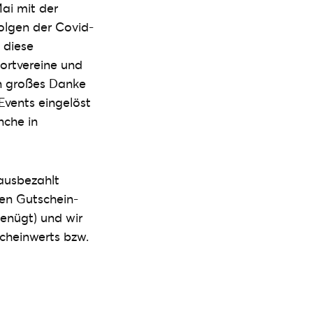
ai mit der
olgen der Covid-
 diese
portvereine und
in großes Danke
Events eingelöst
nche in
 ausbezahlt
en Gutschein-
enügt) und wir
cheinwerts bzw.