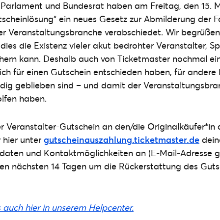
 Parlament und Bundesrat haben am Freitag, den 15. M
scheinlösung“ ein neues Gesetz zur Abmilderung der F
er Veranstaltungsbranche verabschiedet. Wir begrüßen
dies die Existenz vieler akut bedrohter Veranstalter, S
ichern kann. Deshalb auch von Ticketmaster nochmal e
 sich für einen Gutschein entschieden haben, für andere 
dig geblieben sind – und damit der Veranstaltungsbra
lfen haben.
r Veranstalter-Gutschein an den/die Originalkäufer*in
 hier unter
gutscheinauszahlung.ticketmaster.de
dein
daten und Kontaktmöglichkeiten an (E-Mail-Adresse g
en nächsten 14 Tagen um die Rückerstattung des Guts
s auch hier in unserem Helpcenter.