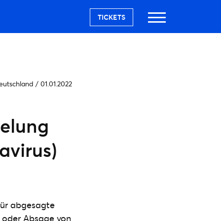
TICKETS
eutschland
/
01.01.2022
gelung
avirus)
 für abgesagte
g oder Absage von