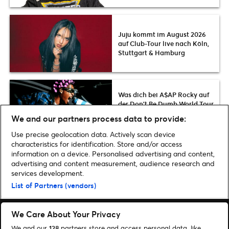
Juju kommt im August 2026
auf Club-Tour live nach Köln,
Stuttgart & Hamburg
Was dich bei A$AP Rocky auf
der Don’t Be Dumb World Tour
2026 erwartet: Setlist, Termine
We and our partners process data to provide:
& News
Use precise geolocation data. Actively scan device
characteristics for identification. Store and/or access
information on a device. Personalised advertising and content,
advertising and content measurement, audience research and
services development.
Home
»
Tipps
»
Monster Jam: Action am Limit!
List of Partners (vendors)
We Care About Your Privacy
We and our
128
partners store and access personal data, like