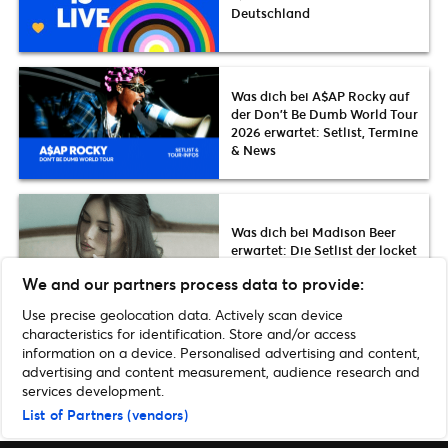
Deutschland
Was dich bei A$AP Rocky auf
der Don’t Be Dumb World Tour
2026 erwartet: Setlist, Termine
& News
Was dich bei Madison Beer
erwartet: Die Setlist der locket
tour 2026
We and our partners process data to provide:
Use precise geolocation data. Actively scan device
characteristics for identification. Store and/or access
information on a device. Personalised advertising and content,
advertising and content measurement, audience research and
Home
»
Comedy
»
Fabi Rommel verlängert seine DAHEIM Tour 2026:
services development.
Neue Termine jetzt im Vorverkauf
List of Partners (vendors)