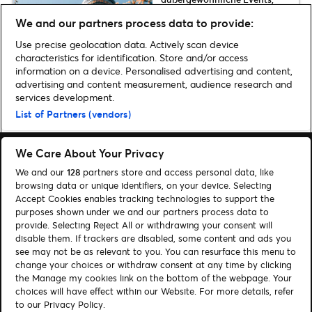
Messen & Partys im Mai 2026
We and our partners process data to provide:
Use precise geolocation data. Actively scan device
characteristics for identification. Store and/or access
information on a device. Personalised advertising and content,
advertising and content measurement, audience research and
Home
»
Musicals & Shows
»
Disney On Ice: Zehn Dinge, die wir von Disney
services development.
für das neue Jahr lernen können
List of Partners (vendors)
We Care About Your Privacy
We and our
128
partners store and access personal data, like
browsing data or unique identifiers, on your device. Selecting
Accept Cookies enables tracking technologies to support the
Suchen
purposes shown under we and our partners process data to
Cookie-Einwilligungstool
provide. Selecting Reject All or withdrawing your consent will
disable them. If trackers are disabled, some content and ads you
see may not be as relevant to you. You can resurface this menu to
Autor*innen
Kontakt
change your choices or withdraw consent at any time by clicking
Impressum
Tickets
the Manage my cookies link on the bottom of the webpage. Your
choices will have effect within our Website. For more details, refer
to our Privacy Policy.
Folge uns: