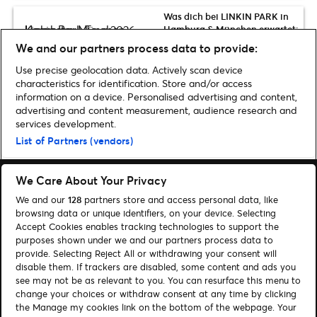
Was dich bei LINKIN PARK in
Hamburg & München erwartet:
Setlist & News zur World Tour
We and our partners process data to provide:
2026
Use precise geolocation data. Actively scan device
characteristics for identification. Store and/or access
information on a device. Personalised advertising and content,
advertising and content measurement, audience research and
Home
»
Musicals & Shows
»
So wird das Harry Potter Theater in Hamburg
services development.
aussehen
List of Partners (vendors)
We Care About Your Privacy
We and our
128
partners store and access personal data, like
browsing data or unique identifiers, on your device. Selecting
Accept Cookies enables tracking technologies to support the
Suchen
purposes shown under we and our partners process data to
provide. Selecting Reject All or withdrawing your consent will
Cookie-Einwilligungstool
disable them. If trackers are disabled, some content and ads you
see may not be as relevant to you. You can resurface this menu to
Autor*innen
Kontakt
change your choices or withdraw consent at any time by clicking
Impressum
Tickets
the Manage my cookies link on the bottom of the webpage. Your