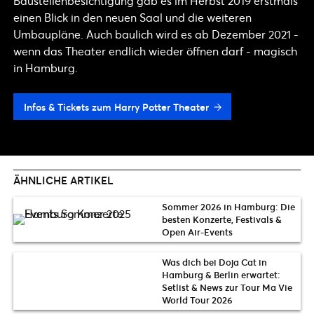
Baustellenbesichtigung gab es im Herbst 2019 erstmals
einen Blick in den neuen Saal und die weiteren
Umbaupläne. Auch baulich wird es ab Dezember 2021 -
wenn das Theater endlich wieder öffnen darf - magisch
in Hamburg.
Infos & Tickets zum Harry Potter Theater
ÄHNLICHE ARTIKEL
Sommer 2026 in Hamburg: Die
besten Konzerte, Festivals &
Open Air-Events
Was dich bei Doja Cat in
Hamburg & Berlin erwartet:
Setlist & News zur Tour Ma Vie
World Tour 2026