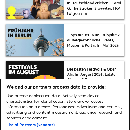
in Deutschland erleben | Karol
G, The Strokes, Slayyyter, FKA
twigs u.v.m.
Tipps für Berlin im Frühjahr: 7
außergewöhnliche Events,
Messen & Partys im Mai 2026
Die besten Festivals & Open
Airs im August 2026: Letzte
Chance & Tipps in ganz
Deutschland
We and our partners process data to provide:
Use precise geolocation data. Actively scan device
characteristics for identification. Store and/or access
information on a device. Personalised advertising and content,
advertising and content measurement, audience research and
Home
»
Musicals & Shows
»
Magic Mike Live: So heiß ist die Show in Berlin
services development.
| Review & Infos
List of Partners (vendors)