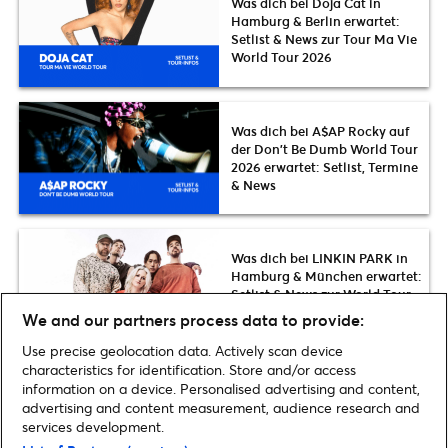
Was dich bei Doja Cat in
Hamburg & Berlin erwartet:
Setlist & News zur Tour Ma Vie
World Tour 2026
Was dich bei A$AP Rocky auf
der Don’t Be Dumb World Tour
2026 erwartet: Setlist, Termine
& News
Was dich bei LINKIN PARK in
Hamburg & München erwartet:
Setlist & News zur World Tour
2026
We and our partners process data to provide:
Use precise geolocation data. Actively scan device
characteristics for identification. Store and/or access
information on a device. Personalised advertising and content,
advertising and content measurement, audience research and
Home
»
Musik
»
50 Cent beim World Club Dome 2025: Tickets & Infos zum
services development.
Stadion-Konzert in Frankfurt