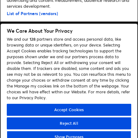
advertising and content measurement, audience research and
services development.
Home
»
Musik
»
Adele kommt auf Tour!
List of Partners (vendors)
We Care About Your Privacy
We and our
128
partners store and access personal data, like
browsing data or unique identifiers, on your device. Selecting
Accept Cookies enables tracking technologies to support the
Suchen
purposes shown under we and our partners process data to
provide. Selecting Reject All or withdrawing your consent will
Cookie-Einwilligungstool
disable them. If trackers are disabled, some content and ads you
see may not be as relevant to you. You can resurface this menu to
Autor*innen
Kontakt
change your choices or withdraw consent at any time by clicking
Impressum
Tickets
the Manage my cookies link on the bottom of the webpage. Your
choices will have effect within our Website. For more details, refer
to our Privacy Policy.
Folge uns:
Visit Facebook (opens in a new window)
Visit Twitter (opens in a new window)
Visit Instagram (opens in a new window)
Visit Youtube (opens in a new window)
Visit Tiktok (opens in a new windo
Visit Xing (opens in a new 
Visit LinkedIn (opens
Accept Cookies
Reject All
© Ticketmaster 2026
Show Purposes