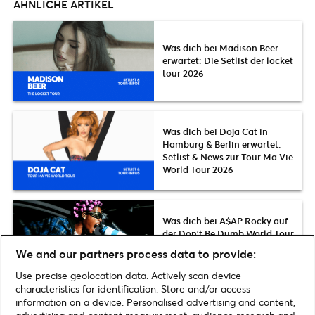
ÄHNLICHE ARTIKEL
Was dich bei Madison Beer
erwartet: Die Setlist der locket
tour 2026
Was dich bei Doja Cat in
Hamburg & Berlin erwartet:
Setlist & News zur Tour Ma Vie
World Tour 2026
Was dich bei A$AP Rocky auf
der Don’t Be Dumb World Tour
2026 erwartet: Setlist, Termine
We and our partners process data to provide:
& News
Use precise geolocation data. Actively scan device
characteristics for identification. Store and/or access
information on a device. Personalised advertising and content,