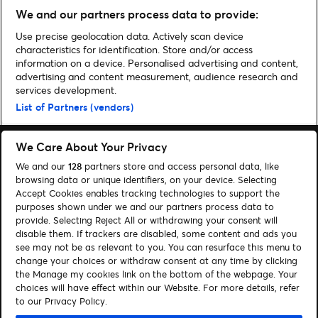
G, The Strokes, Slayyyter, FKA
We and our partners process data to provide:
twigs u.v.m.
Use precise geolocation data. Actively scan device
characteristics for identification. Store and/or access
information on a device. Personalised advertising and content,
advertising and content measurement, audience research and
services development.
Home
»
Musik
»
Adele live in München 2024 | Konzerte der Superlative
List of Partners (vendors)
We Care About Your Privacy
We and our
128
partners store and access personal data, like
browsing data or unique identifiers, on your device. Selecting
Accept Cookies enables tracking technologies to support the
Suchen
purposes shown under we and our partners process data to
Cookie-Einwilligungstool
provide. Selecting Reject All or withdrawing your consent will
disable them. If trackers are disabled, some content and ads you
see may not be as relevant to you. You can resurface this menu to
Autor*innen
Kontakt
change your choices or withdraw consent at any time by clicking
Impressum
Tickets
the Manage my cookies link on the bottom of the webpage. Your
choices will have effect within our Website. For more details, refer
to our Privacy Policy.
Folge uns: