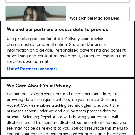
Was dich bei Madison Beer
erwartet: Die Setlist der locket
We and our partners process data to provide:
tour 2026
Use precise geolocation data. Actively scan device
characteristics for identification. Store and/or access
information on a device. Personalised advertising and content,
advertising and content measurement, audience research and
services development.
Home
»
Musik
»
Alle Infos zur Andreas Gabalier Stadion-Tour 2019
List of Partners (vendors)
We Care About Your Privacy
We and our
128
partners store and access personal data, like
browsing data or unique identifiers, on your device. Selecting
Accept Cookies enables tracking technologies to support the
Suchen
purposes shown under we and our partners process data to
provide. Selecting Reject All or withdrawing your consent will
Cookie-Einwilligungstool
disable them. If trackers are disabled, some content and ads you
see may not be as relevant to you. You can resurface this menu to
Autor*innen
Kontakt
change your choices or withdraw consent at any time by clicking