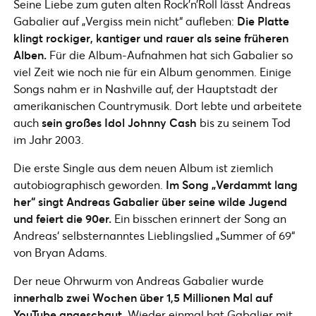
Seine Liebe zum guten alten Rock’n’Roll lässt Andreas
Gabalier auf „Vergiss mein nicht“ aufleben:
Die Platte
klingt rockiger, kantiger und rauer als seine früheren
Alben.
Für die Album-Aufnahmen hat sich Gabalier so
viel Zeit wie noch nie für ein Album genommen. Einige
Songs nahm er in Nashville auf, der Hauptstadt der
amerikanischen Countrymusik. Dort lebte und arbeitete
auch
sein großes Idol Johnny Cash
bis zu seinem Tod
im Jahr 2003.
Die erste Single aus dem neuen Album ist ziemlich
autobiographisch geworden.
Im Song „Verdammt lang
her“ singt Andreas Gabalier über seine wilde Jugend
und feiert die 90er.
Ein bisschen erinnert der Song an
Andreas‘ selbsternanntes Lieblingslied „Summer of 69“
von Bryan Adams.
Der neue Ohrwurm von Andreas Gabalier wurde
innerhalb zwei Wochen über 1,5 Millionen Mal auf
YouTube angeschaut
. Wieder einmal hat Gabalier mit