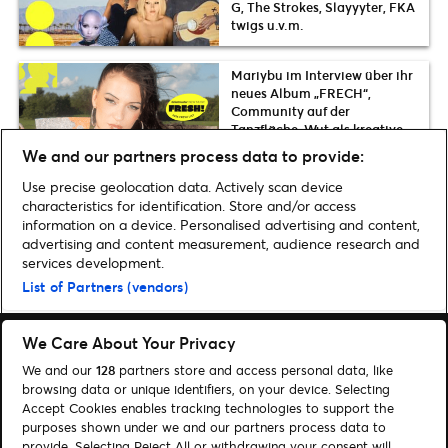
G, The Strokes, Slayyyter, FKA
twigs u.v.m.
Mariybu im Interview über ihr
neues Album „FRECH“,
Community auf der
Tanzfläche, Wut als kreative
Kraft und den Mut, frech zu
We and our partners process data to provide:
sein
Use precise geolocation data. Actively scan device
characteristics for identification. Store and/or access
information on a device. Personalised advertising and content,
advertising and content measurement, audience research and
Home
»
Musik
»
Beirut kehren im Februar 2024 für zwei Konzerte in Berlin
services development.
zurück auf die Bühne | Neues Album „Hadsel“
List of Partners (vendors)
We Care About Your Privacy
We and our
128
partners store and access personal data, like
browsing data or unique identifiers, on your device. Selecting
Accept Cookies enables tracking technologies to support the
Suchen
purposes shown under we and our partners process data to
provide. Selecting Reject All or withdrawing your consent will
Cookie-Einwilligungstool