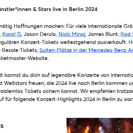
ünstler*innen
& Stars live in Berlin 2024
nnötig Hoffnungen machen: Für viele internationale Gr
,
Karol G
, Jason Derulo,
Nicki Minaj
, James Blunt,
Rod 
regulären Konzert-Tickets weitestgehend ausverkauft. H
r Resale-Tickets,
Suiten-Plätze in der Mercedes-Benz-A
icketmaster-Website.
it kannst du dich auf legendäre Konzerte von internati
d Weltstars freuen, die 2024 live nach Berlin kommen 
problemlos Tickets sichern kannst. Wir empfehlen trotzd
f für folgende Konzert-Highlights 2024 in Berlin zu war
s