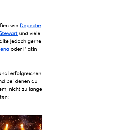
ößen wie
Depeche
Stewart
und viele
alte jedoch gerne
rena
oder Platin-
onal erfolgreichen
und bei denen du
em, nicht zu lange
ten: