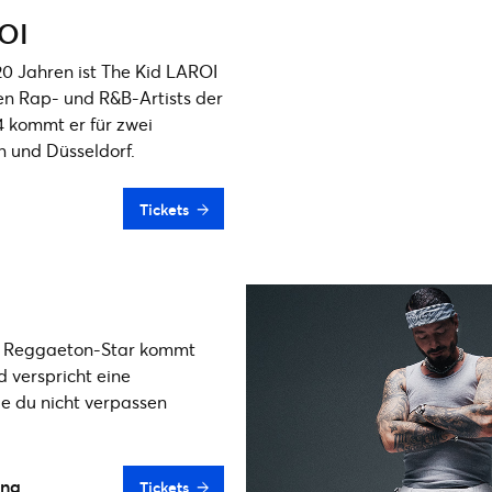
OI
0 Jahren ist The Kid LAROI
en Rap- und R&B-Artists der
4 kommt er für zwei
n und Düsseldorf.
Tickets
e Reggaeton-Star kommt
d verspricht eine
e du nicht verpassen
ena
Tickets