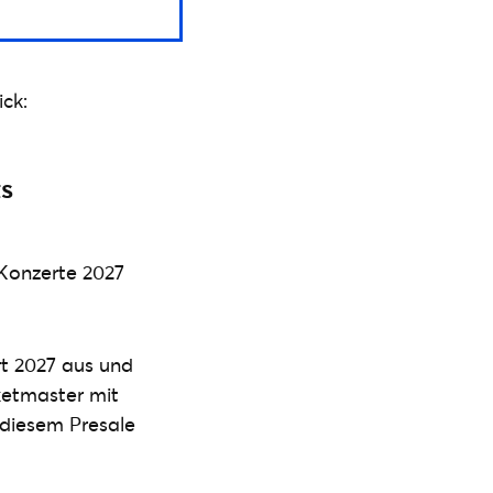
ck:
ts
 Konzerte 2027
t 2027 aus und
cketmaster mit
diesem Presale