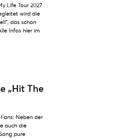
y Life Tour 2027
gleitet wird die
ll“, das schon
le Infos hier im
e „Hit The
‑Fans: Neben der
ie auch die
r Song pure