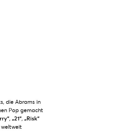
s, die Abrams in
rnen Pop gemacht
rry“
,
„21“
,
„Risk“
 weltweit