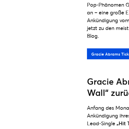
Pop‑Phänomen Gra
an – eine große E
Ankündigung vom 
jetzt zu den meis
Blog.
Gracie Abrams Tick
Gracie Ab
Wall“ zurü
Anfang des Monat
Ankündigung ihr
Lead‑Single
„Hit 