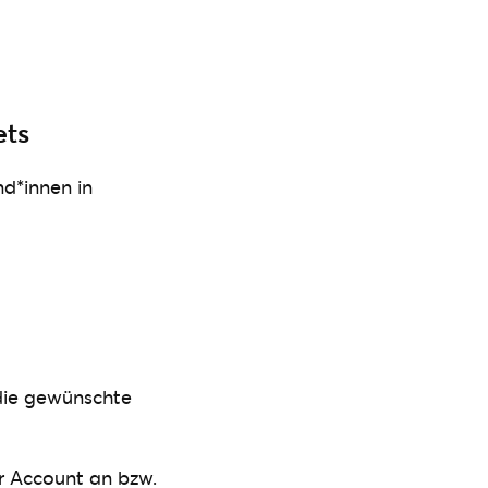
ets
d*innen in
 die gewünschte
r Account an bzw.