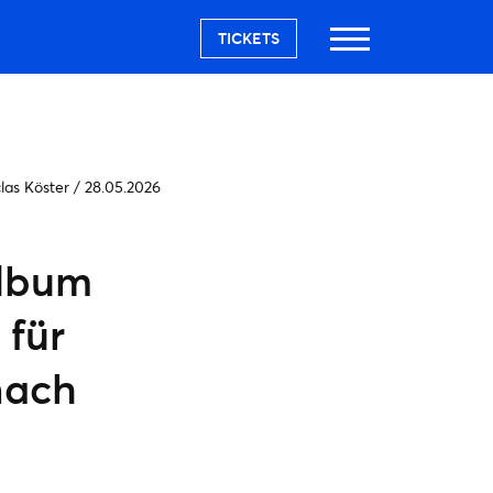
TICKETS
las Köster
/
28.05.2026
Album
 für
nach