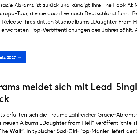
cie Abrams ist zurück und kündigt ihre The Look At M
uropa‑Tour, die sie auch live nach Deutschland führt. Be
Release ihres dritten Studioalbums „Daughter From He
t erwarteten Pop‑Veröffentlichungen des Jahres zählt. Al
ets 2027
rams meldet sich mit Lead-Singl
ck
s erfüllten sich die Träume zahlreicher Gracie‑Abrams
es neuen Albums
„Daughter from Hell“
veröffentlichte s
The Wall“
. In typischer Sad‑Girl‑Pop‑Manier liefert de