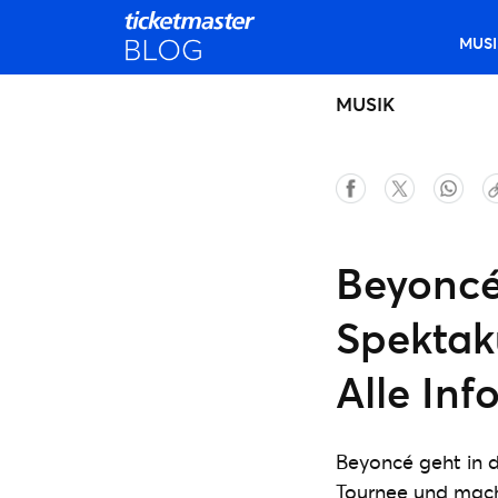
MUSI
MUSIK
Beyoncé
Spektaku
Alle Inf
Beyoncé geht in 
Tournee und mach