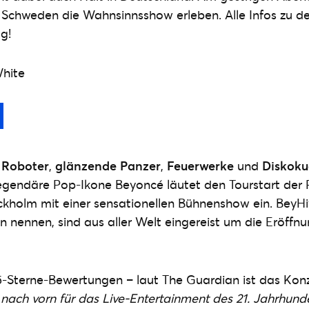
n Schweden die Wahnsinnsshow erleben. Alle Infos zu de
og!
hite
,
Roboter
,
glänzende Panzer
,
Feuerwerke
und
Diskok
legendäre Pop-Ikone Beyoncé läutet den Tourstart der
ckholm mit einer sensationellen Bühnenshow ein. BeyHiv
in nennen, sind aus aller Welt eingereist um die Eröffn
s 5-Sterne-Bewertungen – laut The Guardian ist das Konz
t nach vorn für das Live-Entertainment des 21. Jahrhund