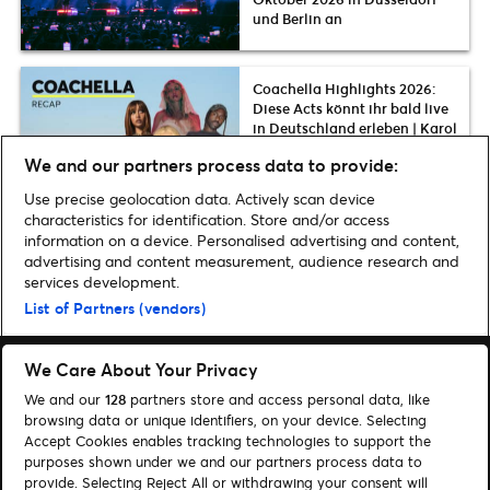
und Berlin an
Coachella Highlights 2026:
Diese Acts könnt ihr bald live
in Deutschland erleben | Karol
G, The Strokes, Slayyyter, FKA
We and our partners process data to provide:
twigs u.v.m.
Use precise geolocation data. Actively scan device
characteristics for identification. Store and/or access
information on a device. Personalised advertising and content,
advertising and content measurement, audience research and
Home
»
Musik
»
Bruce Springsteen & The E Street Band kommen 2024 live
services development.
nach Hannover | Alle Infos zum Ticket-Vorverkauf
List of Partners (vendors)
We Care About Your Privacy
We and our
128
partners store and access personal data, like
browsing data or unique identifiers, on your device. Selecting
Accept Cookies enables tracking technologies to support the
Suchen
purposes shown under we and our partners process data to
Cookie-Einwilligungstool
provide. Selecting Reject All or withdrawing your consent will