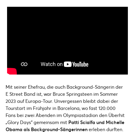
Mit seiner Ehefrau, die auch Background-Sängerin der
E Street Band ist, war Bruce Springsteen im Sommer
2023 auf Europa-Tour. Unvergessen bleibt dabei der
Tourstart im Frühjahr in Barcelona, wo fast 120.000
Fans bei zwei Abenden im Olympiastadion den Überhit
„Glory Days“ gemeinsam mit
Patti Scialfa und Michelle
Obama als Background-Sängerinnen
erleben durften.