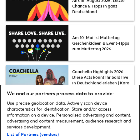
Airs im August 2026: Letzte
Chance & Tipps in ganz
Deutschland
Am 10. Mai ist Muttertag:
Geschenkideen & Event-Tipps
zum Muttertag 2026
Coachella Highlights 2026:
Diese Acts könnt ihr bald live
in Deutschland erleben | Karol
G, The Strokes, Slayyyter, FKA
We and our partners process data to provide:
twigs u.v.m.
Use precise geolocation data. Actively scan device
characteristics for identification. Store and/or access
information on a device. Personalised advertising and content,
advertising and content measurement, audience research and
Home
»
Musik
»
Cirque du Soleil gewährt Einblicke in die erste
services development.
permanente europäische Show ALIZÉ | Tickets & Infos
List of Partners (vendors)