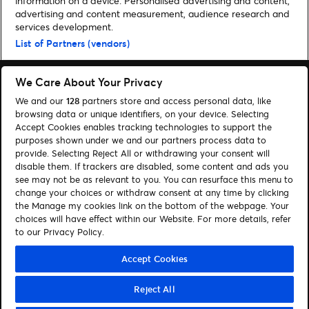
information on a device. Personalised advertising and content,
advertising and content measurement, audience research and
Home
»
Musik
»
Depeche Mode schreiben mit neuem Album „Memento
services development.
Mori“ Chart-Geschichte in Deutschland
List of Partners (vendors)
We Care About Your Privacy
We and our
128
partners store and access personal data, like
browsing data or unique identifiers, on your device. Selecting
Accept Cookies enables tracking technologies to support the
Suchen
purposes shown under we and our partners process data to
Cookie-Einwilligungstool
provide. Selecting Reject All or withdrawing your consent will
disable them. If trackers are disabled, some content and ads you
see may not be as relevant to you. You can resurface this menu to
Autor*innen
Kontakt
change your choices or withdraw consent at any time by clicking
Impressum
Tickets
the Manage my cookies link on the bottom of the webpage. Your
choices will have effect within our Website. For more details, refer
to our Privacy Policy.
Folge uns:
Visit Facebook (opens in a new window)
Visit Twitter (opens in a new window)
Visit Instagram (opens in a new window)
Visit Youtube (opens in a new window)
Visit Tiktok (opens in a new windo
Visit Xing (opens in a new 
Visit LinkedIn (opens
Accept Cookies
Reject All
© Ticketmaster 2026