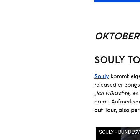
OKTOBER
SOULY T
Souly
kommt eigen
released er Song
„Ich wünschte, e
damit Aufmerksa
auf Tour
, also pe
SOULY - BUNDES