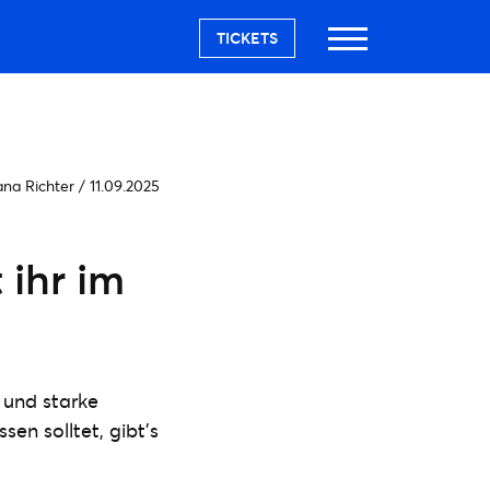
TICKETS
ana Richter
/
11.09.2025
 ihr im
 und starke
sen solltet, gibt’s