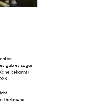
annten
ses gab es sogar
Kane bekannt)
OSS.
icht.
 in Dortmund.