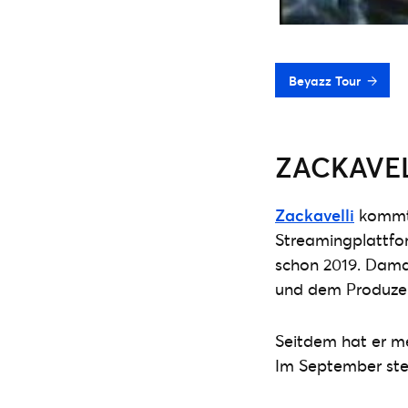
Beyazz Tour
ZACKAVEL
Zackavelli
kommt 
Streamingplattfor
schon 2019. Dama
und dem Produzen
Seitdem hat er me
Im September steh