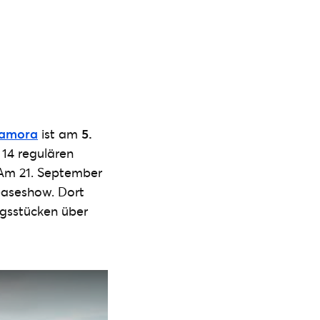
amora
ist am
5.
t 14 regulären
. Am 21. September
leaseshow. Dort
ngsstücken über