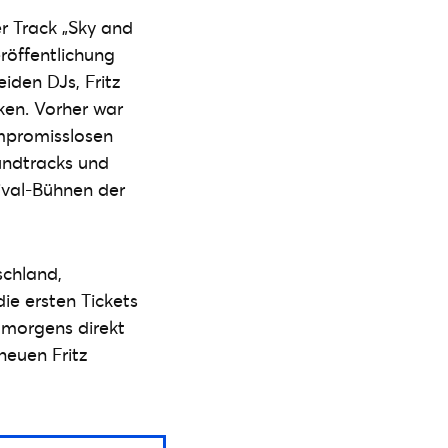
er Track „Sky and
eröffentlichung
iden DJs, Fritz
ken. Vorher war
ompromisslosen
undtracks und
tival-Bühnen der
schland,
die ersten Tickets
r morgens direkt
neuen Fritz