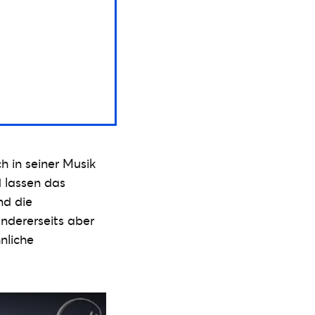
h in seiner Musik
d lassen das
nd die
andererseits aber
nliche