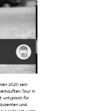
hien 2020 sein
verkauften Tour in
 untypisch für
oduzenten und
r Lieder ist wohl