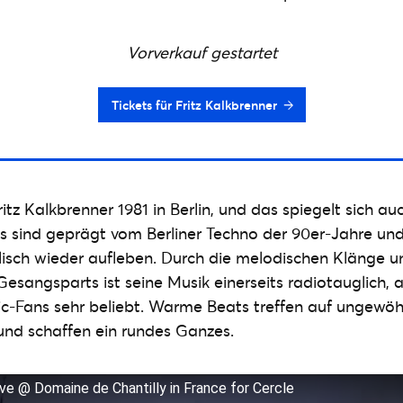
Vorverkauf gestartet
Tickets für Fritz Kalkbrenner
z Kalkbrenner 1981 in Berlin, und das spiegelt sich auc
ks sind geprägt vom Berliner Techno der 90er-Jahre un
isch wieder aufleben. Durch die melodischen Klänge u
esangsparts ist seine Musik einerseits radiotauglich, 
ic-Fans sehr beliebt. Warme Beats treffen auf ungewöh
und schaffen ein rundes Ganzes.
live @ Domaine de Chantilly in France for Cercle