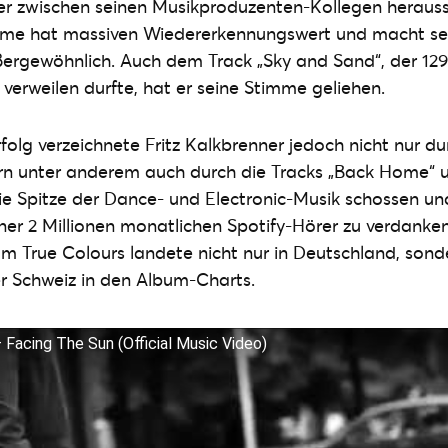
 er zwischen seinen Musikproduzenten-Kollegen herausst
me hat massiven Wiedererkennungswert und macht se
ßergewöhnlich. Auch dem Track „Sky and Sand“, der 12
verweilen durfte, hat er seine Stimme geliehen.
folg verzeichnete Fritz Kalkbrenner jedoch nicht nur du
rn unter anderem auch durch die Tracks „Back Home“ 
die Spitze der Dance- und Electronic-Musik schossen un
iner 2 Millionen monatlichen Spotify-Hörer zu verdanke
m True Colours landete nicht nur in Deutschland, sond
r Schweiz in den Album-Charts.
– Facing The Sun (Official Music Video)