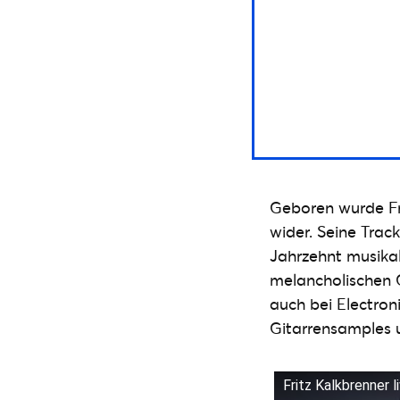
Geboren wurde Frit
wider. Seine Trac
Jahrzehnt musikal
melancholischen G
auch bei Electron
Gitarrensamples 
Fritz Kalkbrenner 