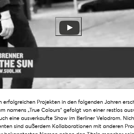
 erfolgreichen Projekten in den folgenden Jahren ersc
um namens „True Colours“ gefolgt von einer restlos aus
uch eine ausverkaufte Show im Berliner Velodrom. Nicht
nten sind außerdem Kollaborationen mit anderen Pr
er bekanntesten Namen neben den Titeln mancher seine