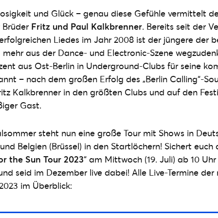
glosigkeit und Glück – genau diese Gefühle vermittelt d
r Brüder
Fritz und Paul Kalkbrenner
. Bereits seit der V
erfolgreichen Liedes im Jahr 2008 ist der jüngere der be
ht mehr aus der Dance- und Electronic-Szene wegzuden
zent aus Ost-Berlin in Underground-Clubs für seine k
nnt – nach dem großen Erfolg des „Berlin Calling“-So
 Fritz Kalkbrenner in den größten Clubs und auf den Fes
iger Gast.
lsommer steht nun eine große Tour mit Shows in Deut
und Belgien (Brüssel) in den Startlöchern! Sichert euch 
or the Sun Tour 2023
“ am Mittwoch (19. Juli) ab 10 Uh
und seid im Dezember live dabei! Alle Live-Termine der 
2023 im Überblick: