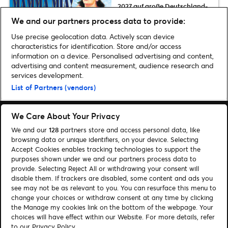
2027 auf große Deutschland-
Tour zurück: Termine, Tickets &
We and our partners process data to provide:
Infos zum Vorverkauf
Use precise geolocation data. Actively scan device
characteristics for identification. Store and/or access
information on a device. Personalised advertising and content,
advertising and content measurement, audience research and
services development.
Home
»
Musik
»
Haiku Hands kommen im Februar 2024 nach Deutschland
List of Partners (vendors)
We Care About Your Privacy
We and our
128
partners store and access personal data, like
browsing data or unique identifiers, on your device. Selecting
Accept Cookies enables tracking technologies to support the
Suchen
purposes shown under we and our partners process data to
provide. Selecting Reject All or withdrawing your consent will
Cookie-Einwilligungstool
disable them. If trackers are disabled, some content and ads you
see may not be as relevant to you. You can resurface this menu to
Autor*innen
Kontakt
change your choices or withdraw consent at any time by clicking
Impressum
Tickets
the Manage my cookies link on the bottom of the webpage. Your
choices will have effect within our Website. For more details, refer
to our Privacy Policy.