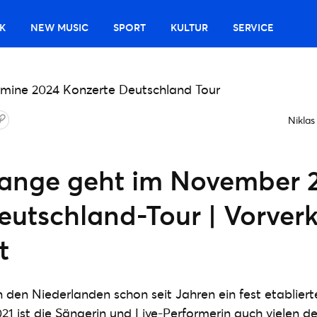
K
NEW MUSIC
SPORT
KULTUR
SERVICE
Niklas
Lange geht im November 
eutschland-Tour | Vorver
t
n den Niederlanden schon seit Jahren ein fest etabliert
021 ist die Sängerin und Live-Performerin auch vielen d