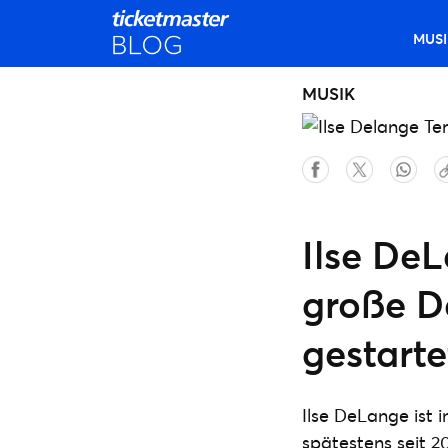
MUSI
MUSIK
Ilse De
große D
gestarte
Ilse DeLange ist i
spätestens seit 2