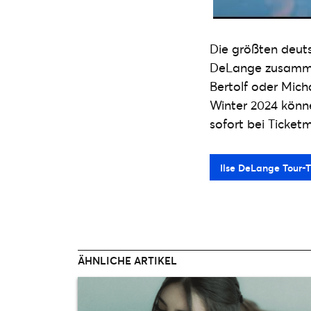
Die größten deuts
DeLange zusammen
Bertolf oder Mich
Winter 2024 könne
sofort bei Ticket
Ilse DeLange Tour-T
ÄHNLICHE ARTIKEL