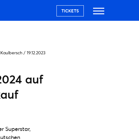
TICKETS
 Kaulbersch
/
19.12.2023
2024 auf
kauf
er Superstar,
eutschen