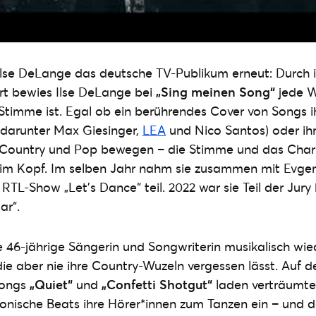
Ilse DeLange das deutsche TV-Publikum erneut: Durch 
rt bewies Ilse DeLange bei
„Sing meinen Song“
jede W
e Stimme ist. Egal ob ein berührendes Cover von Songs i
 (darunter Max Giesinger,
LEA
und Nico Santos) oder ih
n Country und Pop bewegen – die Stimme und das Chari
im Kopf. Im selben Jahr nahm sie zusammen mit Evge
r RTL-Show „Let’s Dance“ teil. 2022 war sie Teil der Jur
ar“.
ie 46-jährige Sängerin und Songwriterin musikalisch wie
ie aber nie ihre Country-Wuzeln vergessen lässt. Auf d
Songs
„Quiet“
und
„Confetti Shotgut“
laden verträumte
onische Beats ihre Hörer*innen zum Tanzen ein – und 