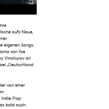
ihre
oche aufs Neue,
hrer
re eigenen Songs,
sma von Ilse
ny Vinokurov an
y bei „Deutschland
der von einer
en
 Indie-Pop-
das bald auch