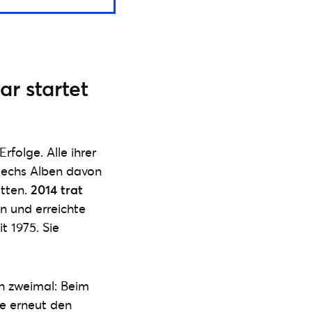
ar startet
folge. Alle ihrer
 sechs Alben davon
atten.
2014 trat
n und erreichte
t 1975. Sie
h zweimal: Beim
ie erneut den