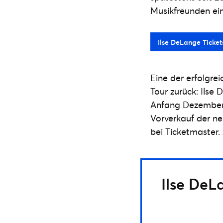
Musikfreunden ein
Ilse DeLange Ticket
Eine der erfolgre
Tour zurück: Ilse
Anfang Dezember 2
Vorverkauf der ne
bei Ticketmaster.
Ilse DeL