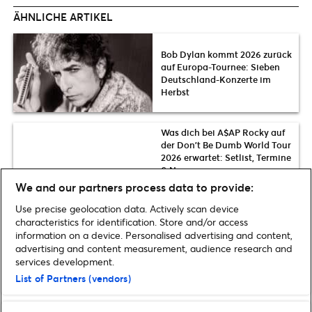
ÄHNLICHE ARTIKEL
Bob Dylan kommt 2026 zurück
auf Europa-Tournee: Sieben
Deutschland-Konzerte im
Herbst
Was dich bei A$AP Rocky auf
der Don’t Be Dumb World Tour
2026 erwartet: Setlist, Termine
& News
We and our partners process data to provide:
Ryan Adams kommt im Herbst
Use precise geolocation data. Actively scan device
2026 solo auf Tour nach
characteristics for identification. Store and/or access
Deutschland
information on a device. Personalised advertising and content,
advertising and content measurement, audience research and
services development.
List of Partners (vendors)
Home
»
Musik
»
Kendrick Lamar kommt nach Deutschland