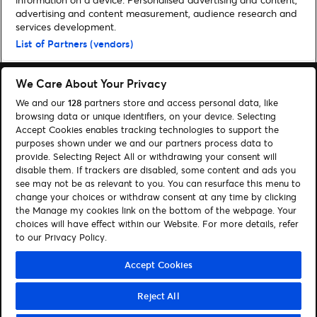
advertising and content measurement, audience research and
Home
»
Musik
»
Knocked Loose kommen in Februar 2024 live auf Tour
services development.
nach Deutschland | Vorverkauf gestartet
List of Partners (vendors)
We Care About Your Privacy
We and our
128
partners store and access personal data, like
browsing data or unique identifiers, on your device. Selecting
Accept Cookies enables tracking technologies to support the
Suchen
purposes shown under we and our partners process data to
provide. Selecting Reject All or withdrawing your consent will
Cookie-Einwilligungstool
disable them. If trackers are disabled, some content and ads you
see may not be as relevant to you. You can resurface this menu to
Autor*innen
Kontakt
change your choices or withdraw consent at any time by clicking
Impressum
Tickets
the Manage my cookies link on the bottom of the webpage. Your
choices will have effect within our Website. For more details, refer
to our Privacy Policy.
Folge uns:
Visit Facebook (opens in a new window)
Visit Twitter (opens in a new window)
Visit Instagram (opens in a new window)
Visit Youtube (opens in a new window)
Visit Tiktok (opens in a new windo
Visit Xing (opens in a new 
Visit LinkedIn (opens
Accept Cookies
Reject All
© Ticketmaster 2026