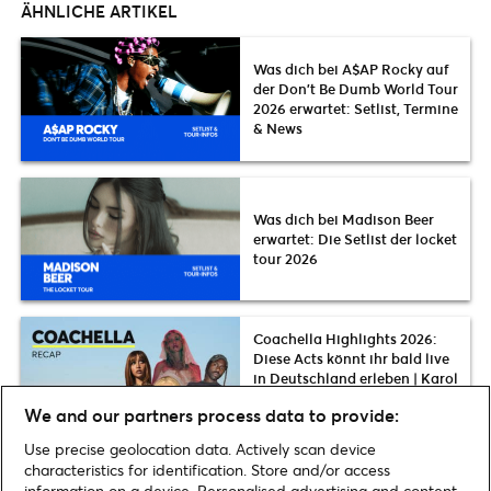
ÄHNLICHE ARTIKEL
Was dich bei A$AP Rocky auf
der Don’t Be Dumb World Tour
2026 erwartet: Setlist, Termine
& News
Was dich bei Madison Beer
erwartet: Die Setlist der locket
tour 2026
Coachella Highlights 2026:
Diese Acts könnt ihr bald live
in Deutschland erleben | Karol
G, The Strokes, Slayyyter, FKA
We and our partners process data to provide:
twigs u.v.m.
Use precise geolocation data. Actively scan device
characteristics for identification. Store and/or access
information on a device. Personalised advertising and content,