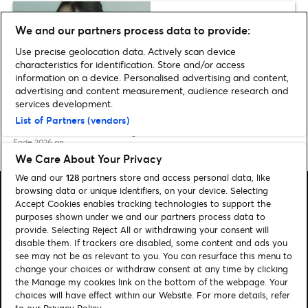
Was dich bei Madison Beer
We and our partners process data to provide:
erwartet: Die Setlist der locket
Use precise geolocation data. Actively scan device
tour 2026
characteristics for identification. Store and/or access
information on a device. Personalised advertising and content,
advertising and content measurement, audience research and
services development.
List of Partners (vendors)
Home
»
Musik
»
Kodaline kündigen letztes Album und Abschiedstour für
Ende 2026 an
We Care About Your Privacy
We and our
128
partners store and access personal data, like
browsing data or unique identifiers, on your device. Selecting
Accept Cookies enables tracking technologies to support the
purposes shown under we and our partners process data to
provide. Selecting Reject All or withdrawing your consent will
Suchen
disable them. If trackers are disabled, some content and ads you
see may not be as relevant to you. You can resurface this menu to
Cookie-Einwilligungstool
change your choices or withdraw consent at any time by clicking
the Manage my cookies link on the bottom of the webpage. Your
Autor*innen
Kontakt
choices will have effect within our Website. For more details, refer