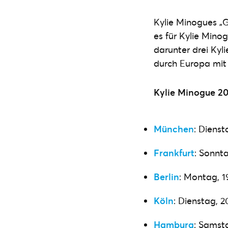
Kylie Minogues „G
es für Kylie Minog
darunter drei Kyl
durch Europa mit
Kylie Minogue 20
München
: Dienst
Frankfurt
: Sonnt
Berlin
: Montag, 
Köln
: Dienstag, 
Hamburg
: Samst