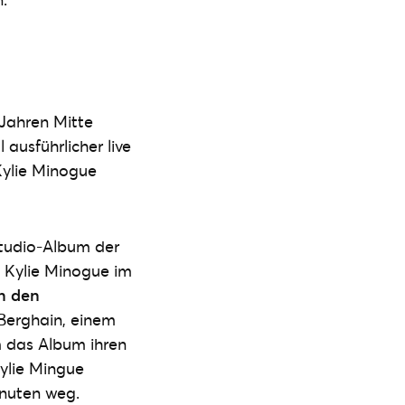
Jahren Mitte
ausführlicher live
Kylie Minogue
Studio-Album der
te Kylie Minogue im
in den
 Berghain, einem
m das Album ihren
Kylie Mingue
inuten weg.