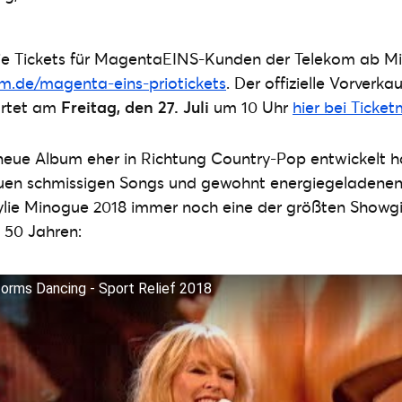
lie Tickets für MagentaEINS-Kunden der Telekom ab Mit
m.de/magenta-eins-priotickets
. Der offizielle Vorverkau
artet am
Freitag, den 27. Juli
um 10 Uhr
hier bei Ticke
neue Album eher in Richtung Country-Pop entwickelt h
uen schmissigen Songs und gewohnt energiegeladenen 
ylie Minogue 2018 immer noch eine der größten Showgi
n 50 Jahren:
forms Dancing - Sport Relief 2018