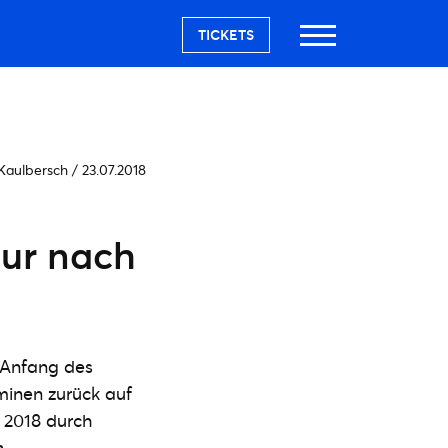
TICKETS
 Kaulbersch
/
23.07.2018
our nach
 Anfang des
minen zurück auf
 2018 durch
.