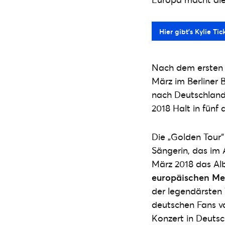
Hier gibt's Kylie Tic
Nach dem ersten 
März im Berliner 
nach Deutschland
2018 Halt in fünf
Die „Golden Tour“
Sängerin, das im A
März 2018 das Al
europäischen Me
der legendärsten 
deutschen Fans vo
Konzert in Deuts