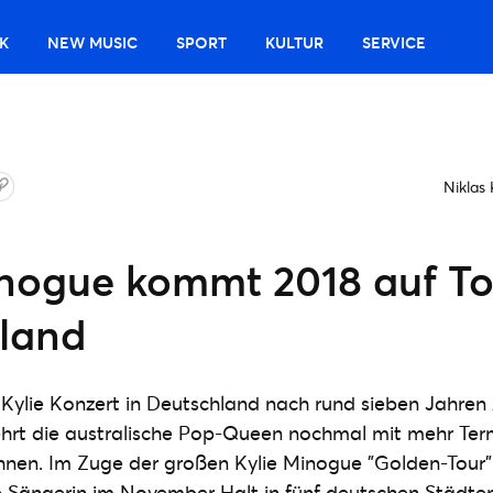
K
NEW MUSIC
SPORT
KULTUR
SERVICE
Niklas
inogue kommt 2018 auf T
land
Kylie Konzert in Deutschland nach rund sieben Jahren
kehrt die australische Pop-Queen nochmal mit mehr Ter
hnen. Im Zuge der großen Kylie Minogue "Golden-Tour"
 Sängerin im November Halt in fünf deutschen Städten