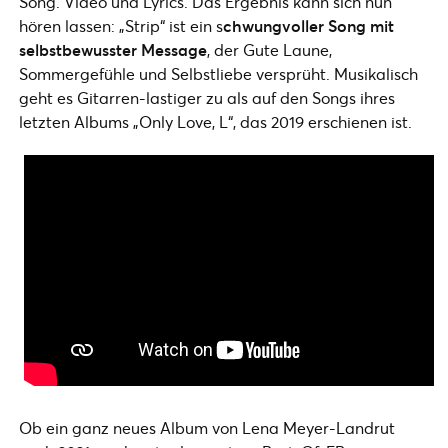
Song. Video und Lyrics. Das Ergebnis kann sich nun
hören lassen: „Strip“ ist ein s
chwungvoller Song mit
selbstbewusster Message
, der Gute Laune,
Sommergefühle und Selbstliebe versprüht. Musikalisch
geht es Gitarren-lastiger zu als auf den Songs ihres
letzten Albums „Only Love, L“, das 2019 erschienen ist.
Ob ein ganz neues Album von Lena Meyer-Landrut