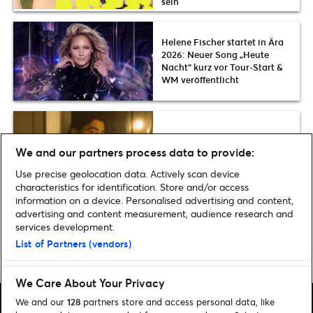
sein
Helene Fischer startet in Ära
2026: Neuer Song „Heute
Nacht“ kurz vor Tour-Start &
WM veröffentlicht
Noah Kahan kommt Ende
2026 für zwei Konzerte auf
We and our partners process data to provide:
Tour nach Deutschland
Use precise geolocation data. Actively scan device
characteristics for identification. Store and/or access
information on a device. Personalised advertising and content,
advertising and content measurement, audience research and
services development.
List of Partners (vendors)
Home
»
Musik
»
LENA meldet sich 2021 mit neuer Musik zurück: Neuer
Song „Strip“ erschienen
We Care About Your Privacy
We and our
128
partners store and access personal data, like