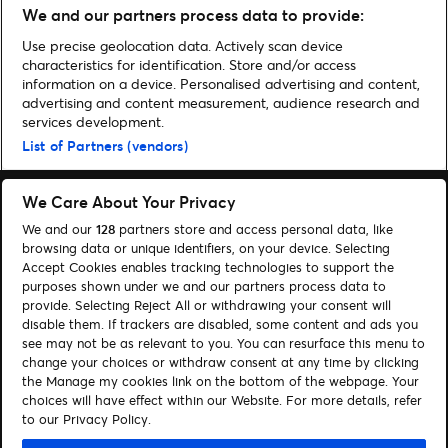
We and our partners process data to provide:
twigs u.v.m.
Use precise geolocation data. Actively scan device
characteristics for identification. Store and/or access
information on a device. Personalised advertising and content,
advertising and content measurement, audience research and
Home
»
Musik
»
Linkin Park kommen im September 2024 live nach
services development.
Hamburg | Vorverkauf gestartet
List of Partners (vendors)
We Care About Your Privacy
We and our
128
partners store and access personal data, like
browsing data or unique identifiers, on your device. Selecting
Accept Cookies enables tracking technologies to support the
Suchen
purposes shown under we and our partners process data to
Cookie-Einwilligungstool
provide. Selecting Reject All or withdrawing your consent will
disable them. If trackers are disabled, some content and ads you
see may not be as relevant to you. You can resurface this menu to
Autor*innen
Kontakt
change your choices or withdraw consent at any time by clicking
Impressum
Tickets
the Manage my cookies link on the bottom of the webpage. Your
choices will have effect within our Website. For more details, refer
to our Privacy Policy.
Folge uns: