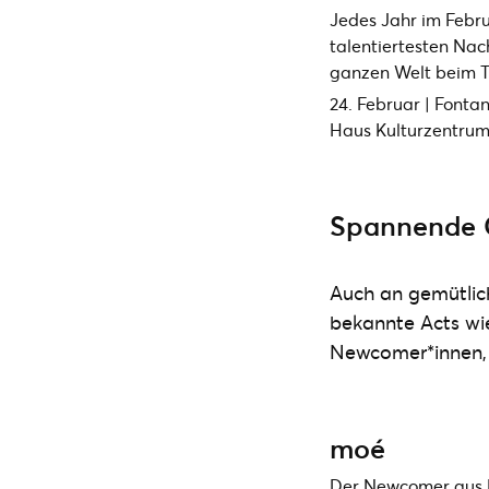
Jedes Jahr im Februa
talentiertesten Na
ganzen Welt beim T
24. Februar | Fonta
Haus Kulturzentru
Spannende 
Auch an gemütlic
bekannte Acts w
Newcomer*innen, d
moé
Der Newcomer aus 