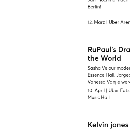
Berlin!
12. März | Uber Are
RuPaul’s Dr
the World
Sasha Velour moderi
Essence Hall, Jorg
Vanessa Vanjie werd
10. April | Uber Eats
Music Hall
Kelvin jones