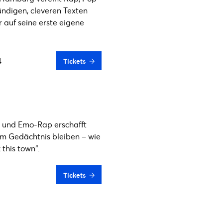
ründigen, cleveren Texten
 auf seine erste eigene
4
Tickets
 und Emo-Rap erschafft
 im Gedächtnis bleiben – wie
 this town“.
Tickets