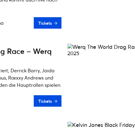
na
Tickets
ag Race – Werq
ert; Derrick Barry, Jaida
eous, Roxxxy Andrews und
en die Hauptrollen spielen.
Tickets