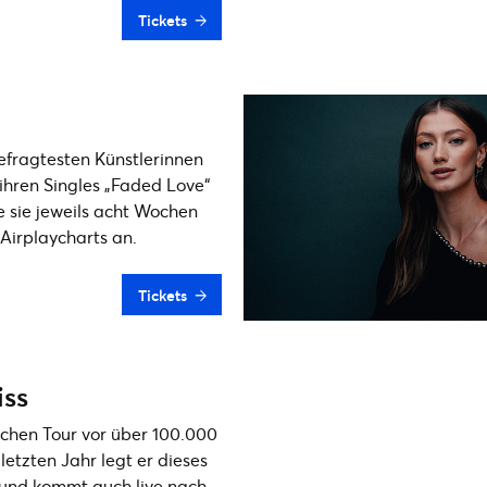
Tickets
gefragtesten Künstlerinnen
ihren Singles „Faded Love“
 sie jeweils acht Wochen
Airplaycharts an.
Tickets
ss
ichen Tour vor über 100.000
letzten Jahr legt er dieses
und kommt auch live nach