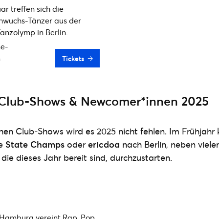
r treffen sich die
chwuchs-Tänzer aus der
anzolymp in Berlin.
ne-
m
Tickets
Club-Shows & Newcomer*innen 2025
hen Club-Shows wird es 2025 nicht fehlen. Im Frühjah
ie
State Champs
oder
ericdoa
nach Berlin, neben viele
ie dieses Jahr bereit sind, durchzustarten.
Hamburg vereint Rap, Pop