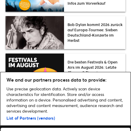
Infos zum Vorverkauf
Bob Dylan kommt 2026 zurück
auf Europa-Tournee: Sieben
Deutschland-Konzerte im
Herbst
Die besten Festivals & Open
Airs im August 2026: Letzte
Chance & Tipps in ganz
Deutschland
We and our partners process data to provide:
Use precise geolocation data. Actively scan device
characteristics for identification. Store and/or access
information on a device. Personalised advertising and content,
advertising and content measurement, audience research and
Home
»
Musik
»
Loyle Carner bringt „hopefully !“ im Oktober 2025 nach
services development.
Deutschland | Presale-Tickets & Infos
List of Partners (vendors)