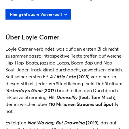
Hier geht’s zum Vorverkauf!
Über Loyle Carner
Loyle Carner verbindet, was auf den ersten Blick nicht
zusammenpasst: introspektive Texte treffen auf weiche
Hip-Hop-Beats, jazzige Loops, Boom Bap und Neo-
Soul. Jeder Track klingt durchdacht, gewachsen, ehrlich.
Seit seiner ersten EP
A Little Late
(2013)
verfeinert er
diesen Stil mit jeder Veröffentlichung. Sein Debütalbum
Yesterday’s Gone
(2017)
brachte ihm den Durchbruch,
inklusive Streaming-Hit
Damselfly
(feat. Tom Misch)
,
der inzwischen über
110 Millionen Streams auf Spotify
hat.
Es folgten
Not Waving, But Drowning
(2019)
, das auf