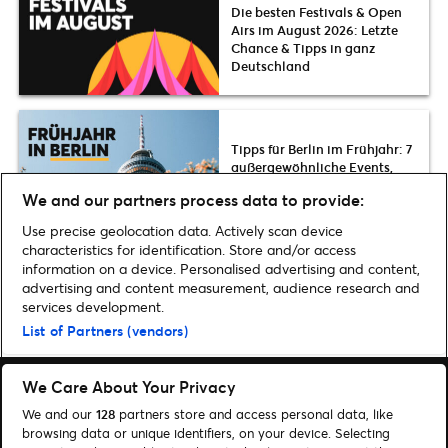
Die besten Festivals & Open
Airs im August 2026: Letzte
Chance & Tipps in ganz
Deutschland
Tipps für Berlin im Frühjahr: 7
außergewöhnliche Events,
Messen & Partys im Mai 2026
We and our partners process data to provide:
Use precise geolocation data. Actively scan device
characteristics for identification. Store and/or access
information on a device. Personalised advertising and content,
advertising and content measurement, audience research and
Home
»
Musik
»
Maren Morris bringt ihren Country-Pop live nach Berlin |
services development.
Tickets & Infos
List of Partners (vendors)
We Care About Your Privacy
We and our
128
partners store and access personal data, like
browsing data or unique identifiers, on your device. Selecting