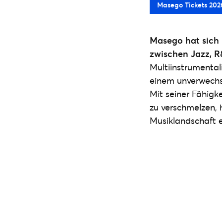
Masego Tickets 202
Masego hat sich 
zwischen Jazz, R
Multiinstrumental
einem unverwechs
Mit seiner Fähigk
zu verschmelzen, h
Musiklandschaft e