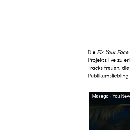
Die
Fix Your Face
Projekts live zu e
Tracks freuen, di
Publikumslieblin
Masego - You Never