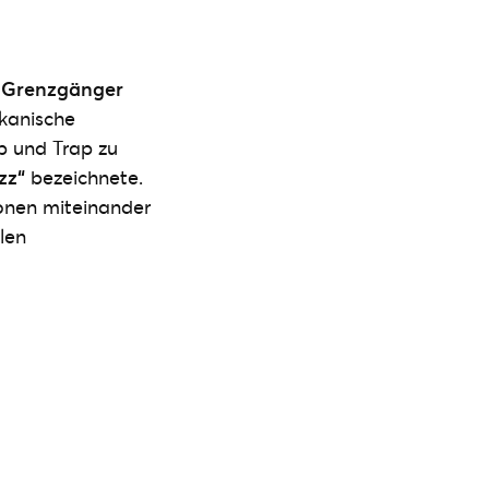
n Grenzgänger
kanische
p und Trap zu
zz“
bezeichnete.
ionen miteinander
alen