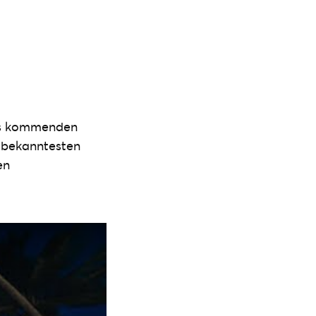
nes kommenden
er bekanntesten
en