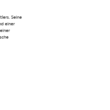
lers. Seine
nd einer
einer
ische