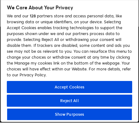
We Care About Your Privacy
Home
»
Musik
»
Netflix-Star Omar Rudberg bestätigt zusätzliches Konzert
in Berlin | Tickets & Infos
We and our
128
partners store and access personal data, like
browsing data or unique identifiers, on your device. Selecting
Accept Cookies enables tracking technologies to support the
purposes shown under we and our partners process data to
provide. Selecting Reject All or withdrawing your consent will
disable them. If trackers are disabled, some content and ads you
see may not be as relevant to you. You can resurface this menu to
change your choices or withdraw consent at any time by clicking
Suchen
the Manage my cookies link on the bottom of the webpage. Your
Cookie-Einwilligungstool
choices will have effect within our Website. For more details, refer
to our Privacy Policy.
Autor*innen
Kontakt
Accept Cookies
Impressum
Tickets
Reject All
Folge uns:
Show Purposes
Visit Facebook (opens in a new window)
Visit Twitter (opens in a new window)
Visit Instagram (opens in a new window)
Visit Youtube (opens in a new window)
Visit Tiktok (opens in a new windo
Visit Xing (opens in a new 
Visit LinkedIn (opens
© Ticketmaster 2026