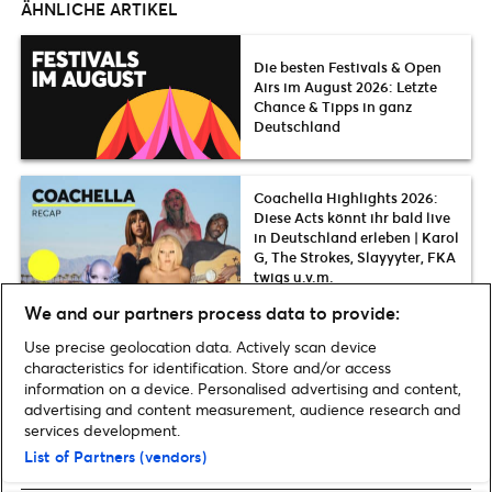
ÄHNLICHE ARTIKEL
Die besten Festivals & Open
Airs im August 2026: Letzte
Chance & Tipps in ganz
Deutschland
Coachella Highlights 2026:
Diese Acts könnt ihr bald live
in Deutschland erleben | Karol
G, The Strokes, Slayyyter, FKA
twigs u.v.m.
We and our partners process data to provide:
Use precise geolocation data. Actively scan device
Tipps für Berlin im Frühjahr: 7
characteristics for identification. Store and/or access
außergewöhnliche Events,
information on a device. Personalised advertising and content,
Messen & Partys im Mai 2026
advertising and content measurement, audience research and
services development.
List of Partners (vendors)