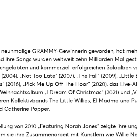
s neunmalige GRAMMY-Gewinnerin geworden, hat mehr 
nd ihre Songs wurden weltweit zehn Milliarden Mal gest
chgelobten und kommerziell erfolgreichen Soloalben ve
(2004), „Not Too Late“ (2007), „The Fall“ (2009), „Little
ks“ (2016), „Pick Me Up Off The Floor“ (2020), das Live-
r Weihnachtsalbum „I Dream Of Christmas“ (2021) und „Vi
hren Kollektivbands The Little Willies, El Madmo und P
 Catherine Popper.
ung von 2010 „Featuring Norah Jones“ zeigte ihre ung
ndem sie ihre Zusammenarbeit mit Künstlern wie Willie N