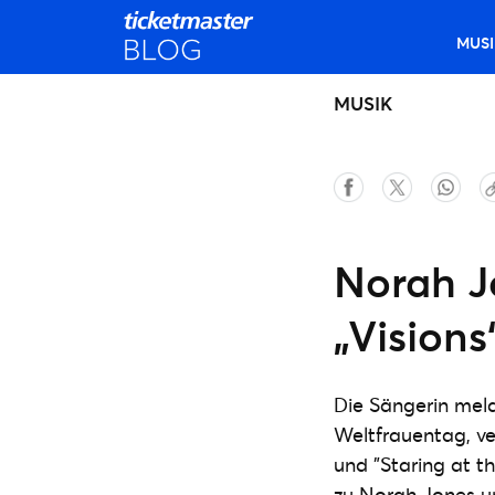
MUSI
MUSIK
Norah J
„Visions
Die Sängerin meld
Weltfrauentag, ve
und "Staring at th
zu Norah Jones un