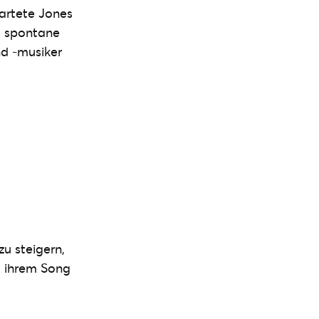
artete Jones
d spontane
nd -musiker
zu steigern,
u ihrem Song