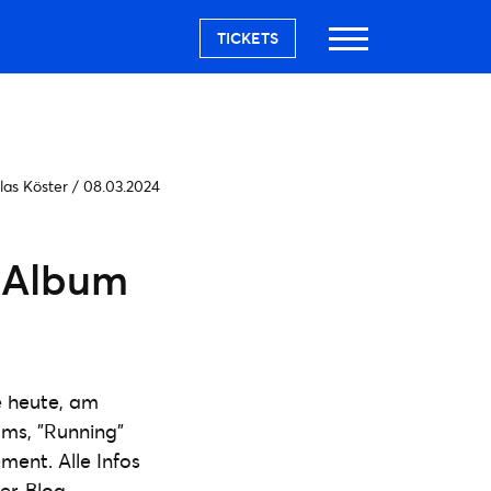
TICKETS
las Köster
/
08.03.2024
s Album
e heute, am
ums, "Running"
ment. Alle Infos
er-Blog.