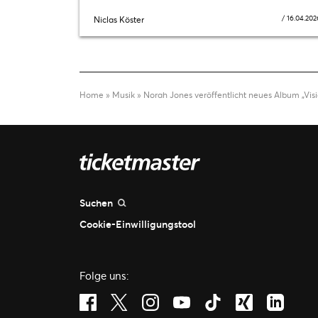
/
16.04.202
Niclas Köster
Home
»
Musik
»
Norah Jones veröffentlicht neues Album „Visi
Suchen
Cookie-Einwilligungstool
Folge uns:
Visit Facebook (opens in a new window)
Visit Twitter (opens in a new window)
Visit Instagram (opens in a new 
Visit Youtube (opens in a 
Visit Tiktok (opens 
Visit Xing (o
Visit L