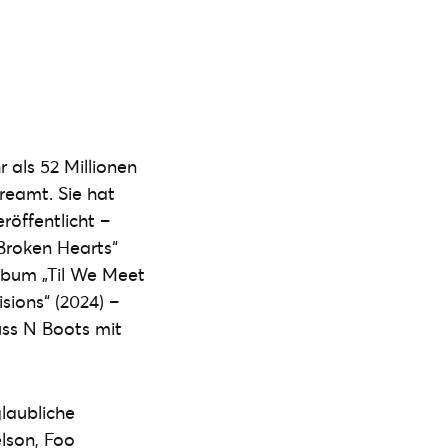
als 52 Millionen
reamt. Sie hat
röffentlicht –
 Broken Hearts“
Album „Til We Meet
sions“ (2024) –
uss N Boots mit
laubliche
elson, Foo