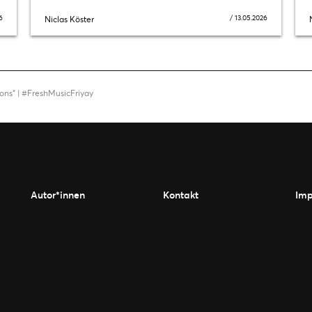
6
/
13.05.2026
Niclas Köster
ons“ | #FreshMusicFriyay
Autor*innen
Kontakt
Imp
window)
new window)
in a new window)
pens in a new window)
inkedIn (opens in a new window)