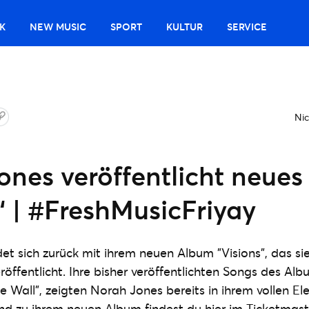
K
NEW MUSIC
SPORT
KULTUR
SERVICE
Nic
ones veröffentlicht neue
“ | #FreshMusicFriyay
et sich zurück mit ihrem neuen Album "Visions", das si
röffentlicht. Ihre bisher veröffentlichten Songs des Alb
e Wall", zeigten Norah Jones bereits in ihrem vollen Ele
d zu ihrem neuen Album findest du hier im Ticketmast