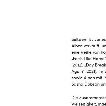
Seitdem ist Jone
Alben verkauft, u
eine Reihe von ho
„Feels Like Home“ 
(2012), „Day Brea
Again“ (2021), ih
sowie Alben mit i
Sasha Dobson und
Die Zusammenstell
Vielseitigkeit, i