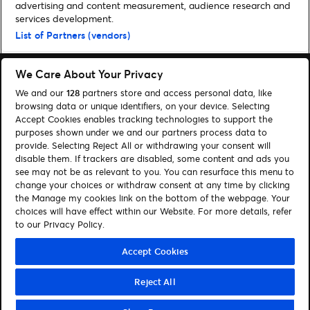
advertising and content measurement, audience research and
Home
»
Musik
»
LENA kündigt ihr neues Album „Loyal To Myself“ zum
services development.
Tour-Start 2024 an
List of Partners (vendors)
We Care About Your Privacy
We and our
128
partners store and access personal data, like
browsing data or unique identifiers, on your device. Selecting
Accept Cookies enables tracking technologies to support the
Suchen
purposes shown under we and our partners process data to
provide. Selecting Reject All or withdrawing your consent will
Cookie-Einwilligungstool
disable them. If trackers are disabled, some content and ads you
see may not be as relevant to you. You can resurface this menu to
Autor*innen
Kontakt
change your choices or withdraw consent at any time by clicking
Impressum
Tickets
the Manage my cookies link on the bottom of the webpage. Your
choices will have effect within our Website. For more details, refer
to our Privacy Policy.
Folge uns:
Visit Facebook (opens in a new window)
Visit Twitter (opens in a new window)
Visit Instagram (opens in a new window)
Visit Youtube (opens in a new window)
Visit Tiktok (opens in a new windo
Visit Xing (opens in a new 
Visit LinkedIn (opens
Accept Cookies
Reject All
© Ticketmaster 2026