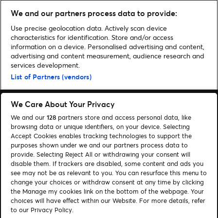
Deutschland-Konzerte im
Herbst
We and our partners process data to provide:
Use precise geolocation data. Actively scan device
characteristics for identification. Store and/or access
information on a device. Personalised advertising and content,
advertising and content measurement, audience research and
Home
»
Musik
»
Norah Jones bringt ihr Album „Visions“ live nach
services development.
Deutschland | Presale-Tickets
List of Partners (vendors)
We Care About Your Privacy
We and our
128
partners store and access personal data, like
browsing data or unique identifiers, on your device. Selecting
Accept Cookies enables tracking technologies to support the
Suchen
purposes shown under we and our partners process data to
provide. Selecting Reject All or withdrawing your consent will
Cookie-Einwilligungstool
disable them. If trackers are disabled, some content and ads you
see may not be as relevant to you. You can resurface this menu to
Autor*innen
Kontakt
change your choices or withdraw consent at any time by clicking
Impressum
Tickets
the Manage my cookies link on the bottom of the webpage. Your
choices will have effect within our Website. For more details, refer
to our Privacy Policy.
Folge uns: