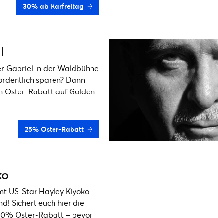
30% ab Karfreitag
l
er Gabriel in der Waldbühne
 ordentlich sparen? Dann
en Oster-Rabatt auf Golden
25% Oster-Rabatt
ko
mt US-Star Hayley Kiyoko
d! Sichert euch hier die
 30% Oster-Rabatt – bevor