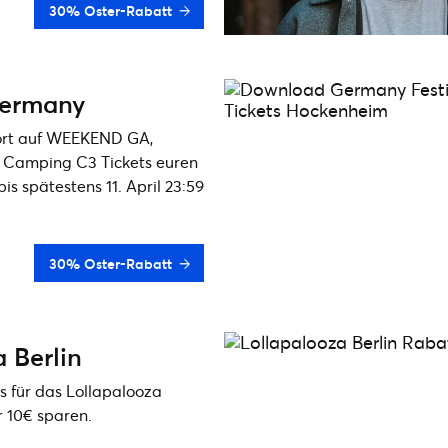
30% Oster-Rabatt
ermany
fort auf WEEKEND GA,
Camping C3 Tickets euren
s spätestens 11. April 23:59
30% Oster-Rabatt
 Berlin
s für das Lollapalooza
r 10€ sparen.