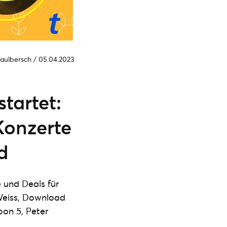
Kaulbersch
/
05.04.2023
tartet:
Konzerte
d
 und Deals für
 Weiss, Download
oon 5, Peter