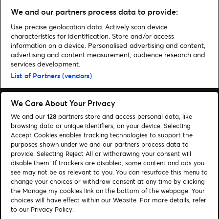
tour 2026
We and our partners process data to provide:
Use precise geolocation data. Actively scan device
characteristics for identification. Store and/or access
information on a device. Personalised advertising and content,
advertising and content measurement, audience research and
Home
»
Musik
»
Peter Gabriel kommt im Frühling 2023 mit seiner Europa-
services development.
Tour für fünf Konzerte nach Deutschland | Presale- & Ticket-Infos
List of Partners (vendors)
We Care About Your Privacy
We and our
128
partners store and access personal data, like
browsing data or unique identifiers, on your device. Selecting
Accept Cookies enables tracking technologies to support the
Suchen
purposes shown under we and our partners process data to
Cookie-Einwilligungstool
provide. Selecting Reject All or withdrawing your consent will
disable them. If trackers are disabled, some content and ads you
see may not be as relevant to you. You can resurface this menu to
Autor*innen
Kontakt
change your choices or withdraw consent at any time by clicking
Impressum
Tickets
the Manage my cookies link on the bottom of the webpage. Your
choices will have effect within our Website. For more details, refer
to our Privacy Policy.
Folge uns: