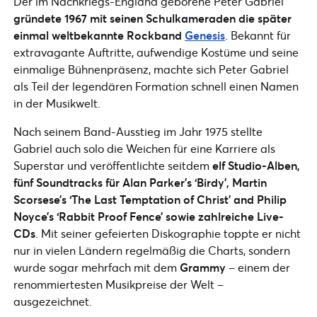
Der im Nachkriegs-England geborene Peter Gabriel
gründete 1967 mit seinen Schulkameraden die später
einmal weltbekannte Rockband
Genesis
. Bekannt für
extravagante Auftritte, aufwendige Kostüme und seine
einmalige Bühnenpräsenz, machte sich Peter Gabriel
als Teil der legendären Formation schnell einen Namen
in der Musikwelt.
Nach seinem Band-Ausstieg im Jahr 1975 stellte
Gabriel auch solo die Weichen für eine Karriere als
Superstar und veröffentlichte seitdem
elf Studio-Alben,
fünf Soundtracks für Alan Parker’s ‘Birdy’, Martin
Scorsese’s ‘The Last Temptation of Christ’ and Philip
Noyce’s ‘Rabbit Proof Fence’ sowie zahlreiche Live-
CDs
. Mit seiner gefeierten Diskographie toppte er nicht
nur in vielen Ländern regelmäßig die Charts, sondern
wurde sogar mehrfach mit dem
Grammy
– einem der
renommiertesten Musikpreise der Welt –
ausgezeichnet.