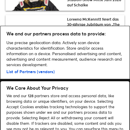
auf Schalke
Loreena McKennitt feiert das
30‑jährige Jubiläum von „The
Mask and The Mirror“ mit
We and our partners process data to provide:
zahlreichen Deutschland-
Konzerten im März 2027
Use precise geolocation data. Actively scan device
characteristics for identification. Store and/or access
information on a device. Personalised advertising and content,
advertising and content measurement, audience research and
services development.
Home
»
Musik
»
Poets Of The Fall im Interview
List of Partners (vendors)
We Care About Your Privacy
We and our
128
partners store and access personal data, like
browsing data or unique identifiers, on your device. Selecting
Accept Cookies enables tracking technologies to support the
Suchen
purposes shown under we and our partners process data to
Cookie-Einwilligungstool
provide. Selecting Reject All or withdrawing your consent will
disable them. If trackers are disabled, some content and ads you
see may not be as relevant to you. You can resurface this menu to