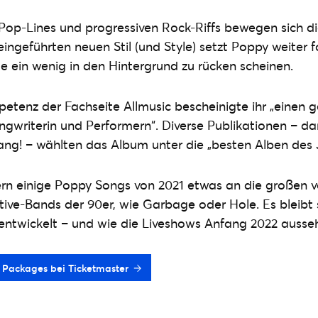
Pop-Lines und progressiven Rock-Riffs bewegen sich d
 eingeführten neuen Stil (und Style) setzt Poppy weiter 
 ein wenig in den Hintergrund zu rücken scheinen.
etenz der Fachseite Allmusic bescheinigte ihr „einen g
ngwriterin und Performern“. Diverse Publikationen – da
ng! – wählten das Album unter die „besten Alben des J
ern einige Poppy Songs von 2021 etwas an die großen 
tive-Bands der 90er, wie Garbage oder Hole. Es bleibt
rentwickelt – und wie die Liveshows Anfang 2022 ausse
P Packages bei Ticketmaster