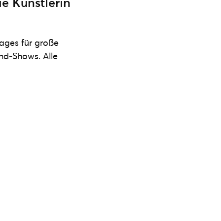
ie Künstlerin
kages für große
nd-Shows. Alle