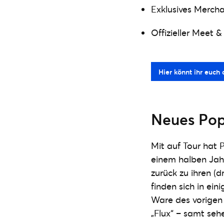
Exklusives Merch
Offizieller Meet 
Hier könnt ihr euch 
Neues Pop
Mit auf Tour hat 
einem halben Jahr
zurück zu ihren (
finden sich in ei
Ware des vorigen
„Flux“ – samt se