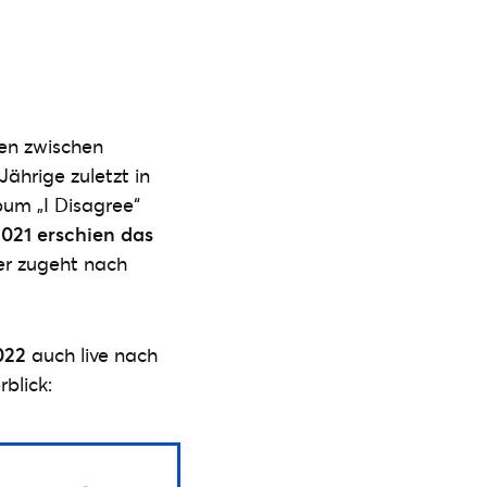
ren zwischen
ährige zuletzt in
um „I Disagree“
021 erschien das
er zugeht nach
022
auch live nach
blick: