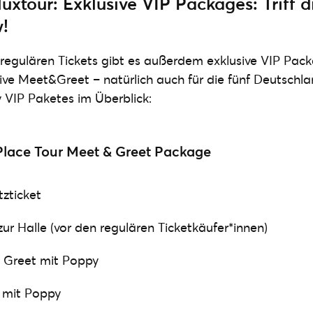
uxtour: Exklusive VIP Packages: Triff d
!
 regulären Tickets gibt es außerdem exklusive VIP Pac
ive Meet&Greet – natürlich auch für die fünf Deutschla
 VIP Paketes im Überblick:
Place Tour Meet & Greet Package
tzticket
ur Halle (vor den regulären Ticketkäufer*innen)
& Greet mit Poppy
o mit Poppy