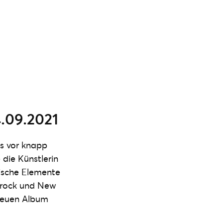
.09.2021
as vor knapp
 die Künstlerin
tische Elemente
nkrock und New
 neuen Album