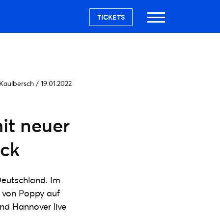
TICKETS
 Kaulbersch
/
19.01.2022
it neuer
ück
Deutschland. Im
e von Poppy auf
und Hannover live