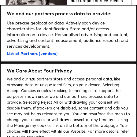
auf Europa-Tournee: Sieben
Deutschland-Konzerte im
Herbst
We and our partners process data to provide:
Use precise geolocation data. Actively scan device
characteristics for identification. Store and/or access
information on a device. Personalised advertising and content,
advertising and content measurement, audience research and
Home
»
Musik
»
Romano tourt im März 2026 mit neuem Album durch
services development.
Deutschland | Presale gestartet
List of Partners (vendors)
We Care About Your Privacy
We and our
128
partners store and access personal data, like
browsing data or unique identifiers, on your device. Selecting
Accept Cookies enables tracking technologies to support the
Suchen
purposes shown under we and our partners process data to
provide. Selecting Reject All or withdrawing your consent will
Cookie-Einwilligungstool
disable them. If trackers are disabled, some content and ads you
see may not be as relevant to you. You can resurface this menu to
Autor*innen
Kontakt
change your choices or withdraw consent at any time by clicking
Impressum
Tickets
the Manage my cookies link on the bottom of the webpage. Your
choices will have effect within our Website. For more details, refer