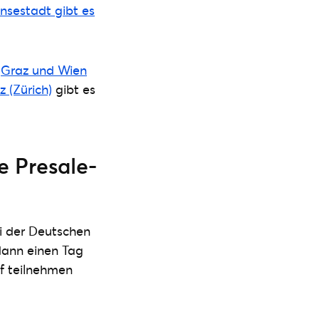
nsestadt gibt es
:
Graz und Wien
z (Zürich)
gibt es
e Presale-
i der Deutschen
 dann einen Tag
uf teilnehmen