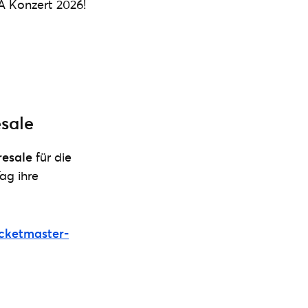
A Konzert 2026!
esale
resale
für die
ag ihre
cketmaster-