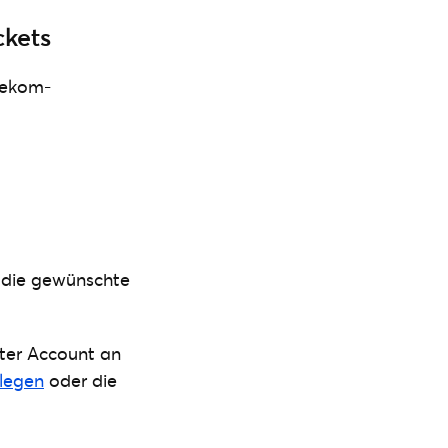
ckets
elekom-
 die gewünschte
ster Account an
nlegen
oder die