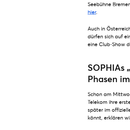
Seebühne Bremen
hier
.
Auch in Österrei
dürfen sich auf e
eine Club-Show d
SOPHIAs „D
Phasen im
Schon am Mittwoc
Telekom ihre erste
später im offizie
könnt, erklären wir