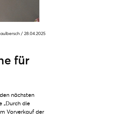
Kaulbersch
/
28.04.2025
e für
 den nächsten
e „Durch die
um Vorverkauf der