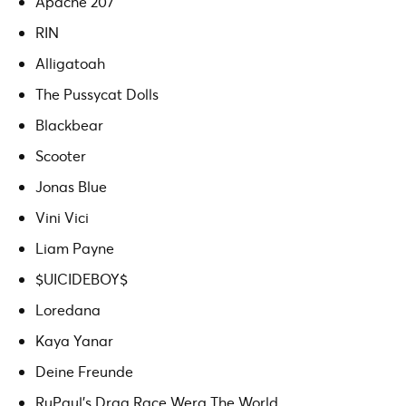
Apache 207
RIN
Alligatoah
The Pussycat Dolls
Blackbear
Scooter
Jonas Blue
Vini Vici
Liam Payne
$UICIDEBOY$
Loredana
Kaya Yanar
Deine Freunde
RuPaul’s Drag Race Werq The World