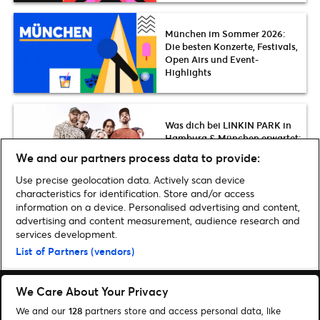
München im Sommer 2026:
Die besten Konzerte, Festivals,
Open Airs und Event-
Highlights
Was dich bei LINKIN PARK in
Hamburg & München erwartet:
Setlist & News zur World Tour
We and our partners process data to provide:
2026
Use precise geolocation data. Actively scan device
characteristics for identification. Store and/or access
information on a device. Personalised advertising and content,
advertising and content measurement, audience research and
services development.
Home
»
Musik
»
Superbloom 2020: München hat ein neues Festival
List of Partners (vendors)
We Care About Your Privacy
We and our
128
partners store and access personal data, like