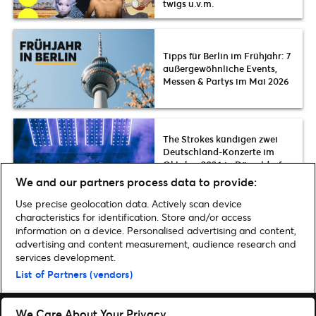
twigs u.v.m.
Tipps für Berlin im Frühjahr: 7
außergewöhnliche Events,
Messen & Partys im Mai 2026
The Strokes kündigen zwei
Deutschland-Konzerte im
Oktober 2026 in Düsseldorf
und Berlin an
We and our partners process data to provide:
Use precise geolocation data. Actively scan device
characteristics for identification. Store and/or access
information on a device. Personalised advertising and content,
advertising and content measurement, audience research and
Home
»
Musik
»
The BoyZ kommen im Juni 2022 live nach Europa |
services development.
Einziges Deutschland-Konzert in Berlin
List of Partners (vendors)
We Care About Your Privacy