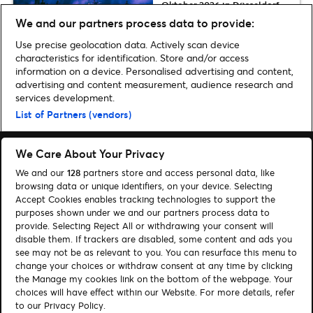
Oktober 2026 in Düsseldorf
und Berlin an
We and our partners process data to provide:
Use precise geolocation data. Actively scan device
characteristics for identification. Store and/or access
information on a device. Personalised advertising and content,
advertising and content measurement, audience research and
Home
»
Musik
»
The Music of Harry Potter – Live in Concert 2022/2023 | Ein
services development.
musikalischer Ausflug in die Welt der Filmreihe
List of Partners (vendors)
We Care About Your Privacy
We and our
128
partners store and access personal data, like
browsing data or unique identifiers, on your device. Selecting
Accept Cookies enables tracking technologies to support the
Suchen
purposes shown under we and our partners process data to
Cookie-Einwilligungstool
provide. Selecting Reject All or withdrawing your consent will
disable them. If trackers are disabled, some content and ads you
see may not be as relevant to you. You can resurface this menu to
Autor*innen
Kontakt
change your choices or withdraw consent at any time by clicking
Impressum
Tickets
the Manage my cookies link on the bottom of the webpage. Your
choices will have effect within our Website. For more details, refer
to our Privacy Policy.
Folge uns: