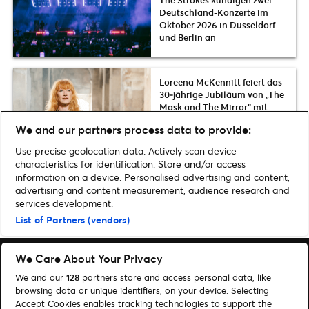
The Strokes kündigen zwei
Deutschland-Konzerte im
Oktober 2026 in Düsseldorf
und Berlin an
Loreena McKennitt feiert das
30‑jährige Jubiläum von „The
Mask and The Mirror“ mit
zahlreichen Deutschland-
We and our partners process data to provide:
Konzerten im März 2027
Use precise geolocation data. Actively scan device
characteristics for identification. Store and/or access
information on a device. Personalised advertising and content,
advertising and content measurement, audience research and
Home
»
Musik
»
The Weeknd kommt 2023 für vier Konzerte live nach
services development.
Deutschland | Alle Infos zum Vorverkauf
List of Partners (vendors)
We Care About Your Privacy
We and our
128
partners store and access personal data, like
browsing data or unique identifiers, on your device. Selecting
Accept Cookies enables tracking technologies to support the