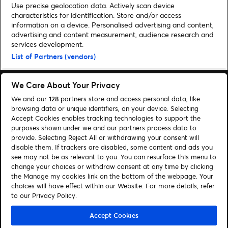
Use precise geolocation data. Actively scan device
characteristics for identification. Store and/or access
information on a device. Personalised advertising and content,
advertising and content measurement, audience research and
Home
»
Musik
»
TJARK präsentiert sein Debütalbum „auch wenn’s uns
services development.
morgen nicht mehr gibt“ auf seiner Deutschland-Tour 2026 | Tickets & Infos
List of Partners (vendors)
We Care About Your Privacy
We and our
128
partners store and access personal data, like
browsing data or unique identifiers, on your device. Selecting
Accept Cookies enables tracking technologies to support the
Suchen
purposes shown under we and our partners process data to
provide. Selecting Reject All or withdrawing your consent will
Cookie-Einwilligungstool
disable them. If trackers are disabled, some content and ads you
see may not be as relevant to you. You can resurface this menu to
Autor*innen
Kontakt
change your choices or withdraw consent at any time by clicking
Impressum
Tickets
the Manage my cookies link on the bottom of the webpage. Your
choices will have effect within our Website. For more details, refer
to our Privacy Policy.
Folge uns:
Visit Facebook (opens in a new window)
Visit Twitter (opens in a new window)
Visit Instagram (opens in a new window)
Visit Youtube (opens in a new window)
Visit Tiktok (opens in a new windo
Visit Xing (opens in a new 
Visit LinkedIn (opens
Accept Cookies