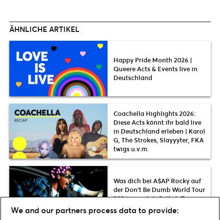
ÄHNLICHE ARTIKEL
Happy Pride Month 2026 |
Queere Acts & Events live in
Deutschland
Coachella Highlights 2026:
Diese Acts könnt ihr bald live
in Deutschland erleben | Karol
G, The Strokes, Slayyyter, FKA
twigs u.v.m.
Was dich bei A$AP Rocky auf
der Don’t Be Dumb World Tour
2026 erwartet: Setlist, Termine
& News
We and our partners process data to provide: