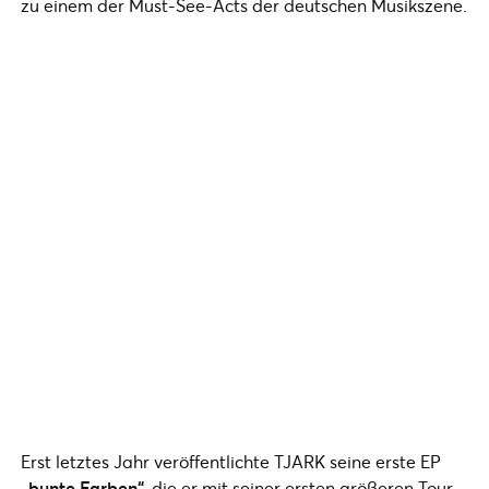
zu einem der Must-See-Acts der deutschen Musikszene.
Erst letztes Jahr veröffentlichte TJARK seine erste EP
„bunte Farben“
, die er mit seiner ersten größeren Tour