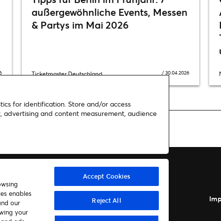
außergewöhnliche Events, Messen
& Partys im Mai 2026
6
/
30.04.2026
Ticketmaster Deutschland
ics for identification. Store and/or access
nt, advertising and content measurement, audience
n Berlin
Accept Cookies
owsing
ies enables
Autor*innen
Kontakt
Imp
Reject All
and our
awing your