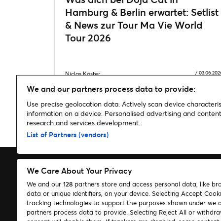
Hamburg & Berlin erwartet: Setlist
& News zur Tour Ma Vie World
Tour 2026
/
03.06.202
Niclas Köster
We and our partners process data to provide:
Use precise geolocation data. Actively scan device characterist
information on a device. Personalised advertising and conte
research and services development.
Home
»
Musik
»
TWENTY ØNE PILØTS auf Banditø-Tøur 2019 i
List of Partners (vendors)
We Care About Your Privacy
We and our
128
partners store and access personal data, like br
data or unique identifiers, on your device. Selecting Accept Cook
Suchen
tracking technologies to support the purposes shown under we 
partners process data to provide. Selecting Reject All or withdr
Cookie-Einwilligungstool