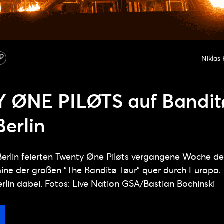
Niklas
ØNE PILØTS auf Bandit
Berlin
rlin feierten Twenty Øne Piløts vergangene Woche den
ine der großen "The Banditø Tøur" quer durch Europa.
rlin dabei. Fotos: Live Nation GSA/Bastian Bochinski