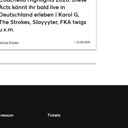
Acts könnt ihr bald live in
Deutschland erleben | Karol G,
The Strokes, Slayyyter, FKA twigs
u.v.m.
/
22.04.2026
Niclas Köster
ressum
Tickets