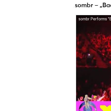
sombr – „Bac
sombr Performs "B