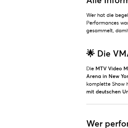
Wer hat die beg
Performances war
gesammelt, damit 
🌟 Die VM
Die
MTV Video M
Arena in New Yo
komplette Show h
mit deutschen Un
Wer perfo