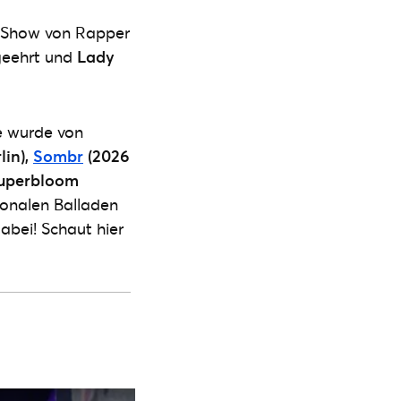
e Show von Rapper
eehrt und
Lady
e wurde von
lin),
Sombr
(2026
Superbloom
onalen Balladen
abei! Schaut hier