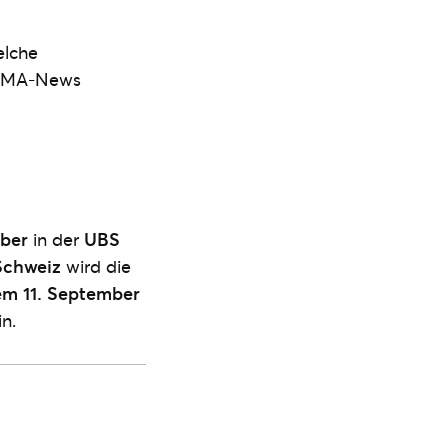
elche
e VMA-News
mber
in der
UBS
Schweiz
wird die
m 11. September
n.