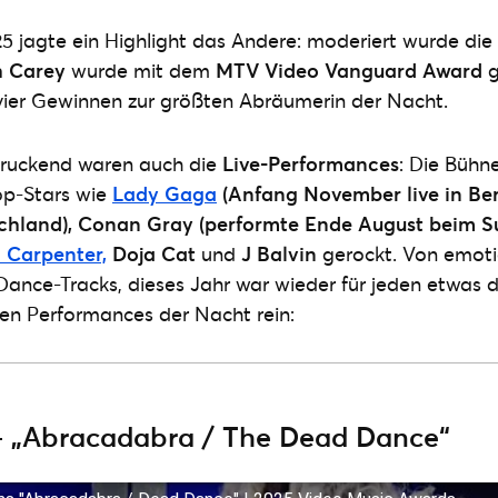
5 jagte ein Highlight das Andere: moderiert wurde di
h Carey
wurde mit dem
MTV Video Vanguard Award
g
ier Gewinnen zur größten Abräumerin der Nacht.
ruckend waren auch die
Live-Performances
: Die Bühn
op-Stars wie
Lady Gaga
(Anfang November live in Ber
schland), Conan Gray (performte Ende August beim 
 Carpenter,
Doja Cat
und
J Balvin
gerockt. Von emoti
 Dance-Tracks, dieses Jahr war wieder für jeden etwas d
en Performances der Nacht rein:
 „Abracadabra / The Dead Dance“