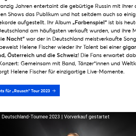
wanzig Jahren entertaint die gebürtige Russin mit ihrer
ten Shows das Publikum und hat seitdem auch so eini
korde aufgestellt. Ihr Album
„Farbenspiel“
ist bis heut
 Deutschland am häufigsten verkauft wurden, und ihre 
ie Nacht“
war der in Deutschland meistverkaufte Song
beweist Helene Fischer wieder ihr Talent bei einer
giga
d, Österreich und die Schweiz
! Die Fans erwartet da
s Konzert: Gemeinsam mit Band, Tänzer*innen und Weltk
rgt Helene Fischer für einzigartige Live-Momente.
ets für „Rausch“ Tour 2023
f Deutschland-Tournee 2023 | Vorverkauf gestartet