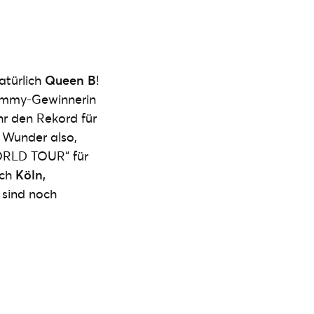
atürlich
Queen B
!
Grammy-Gewinnerin
hr den Rekord für
n Wunder also,
WORLD TOUR“ für
ach
Köln,
 sind noch