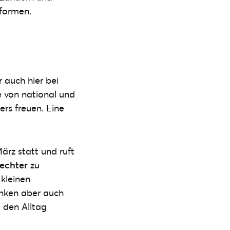
rformen.
 auch hier bei
e von national und
ers freuen. Eine
ärz statt und ruft
lechter
zu
kleinen
anken aber auch
 den Alltag