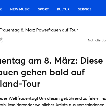
K
NEW MUSIC
SPORT
KULTUR
SERVICE
Nathalie B
uentag am 8. März: Diese
auen gehen bald auf
land-Tour
eder Weltfrauentag! Um diesen gebührend zu feiern, ha
ahl inspirierender weiblicher Artists aus verschiedene