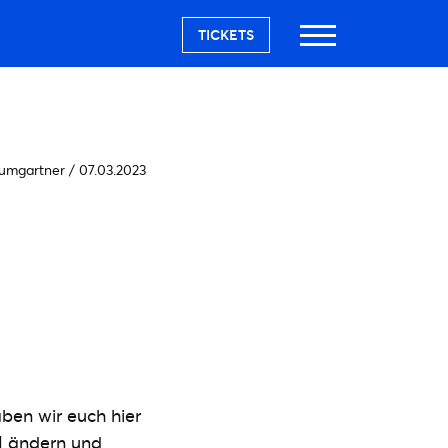
TICKETS
aumgartner
/
07.03.2023
ben wir euch hier
n Ländern und