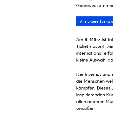
Genres zusammenge
Alle unsere Events 
Am
8. März ist i
Ticketmaster! Die
international erf
kleine Auswahl d
Der International
die Menschen welt
kämpfen. Dieses J
inspirierenden Kü
allen anderen Mus
versüßen.