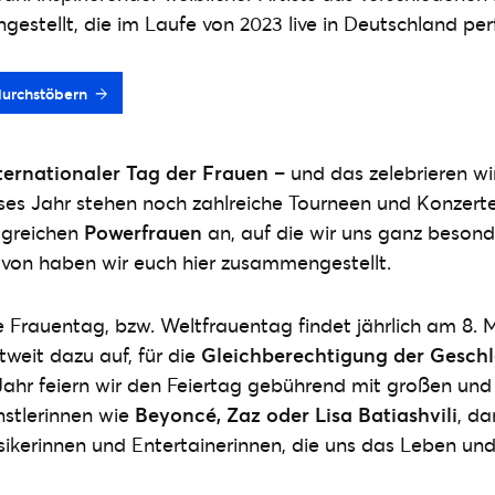
stellt, die im Laufe von 2023 live in Deutschland pe
durchstöbern
nternationaler Tag der Frauen
– und das zelebrieren wir
ses Jahr stehen noch zahlreiche Tourneen und Konzert
olgreichen
Powerfrauen
an, auf die wir uns ganz besond
avon haben wir euch hier zusammengestellt.
e Frauentag, bzw. Weltfrauentag findet jährlich am 8. M
weit dazu auf, für die
Gleichberechtigung der Gesch
ahr feiern wir den Feiertag gebührend mit großen und 
nstlerinnen wie
Beyoncé, Zaz oder Lisa Batiashvili
, d
ikerinnen und Entertainerinnen, die uns das Leben und